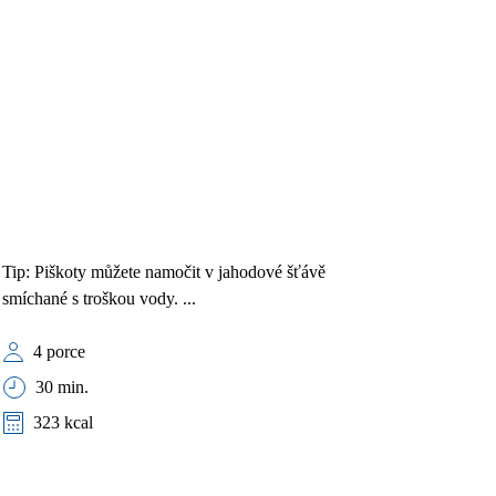
Tip: Piškoty můžete namočit v jahodové šťávě
smíchané s troškou vody. ...
4 porce
30 min.
323 kcal