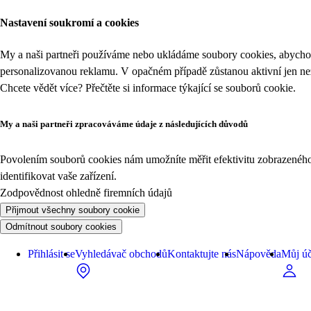
Nastavení soukromí a cookies
My a naši partneři používáme nebo ukládáme soubory cookies, abychom
personalizovanou reklamu. V opačném případě zůstanou aktivní jen n
Chcete vědět více? Přečtěte si informace týkající se
souborů cookie
.
My a naši partneři zpracováváme údaje z následujících důvodů
Povolením souborů cookies nám umožníte měřit efektivitu zobrazeného o
identifikovat vaše zařízení.
Zodpovědnost ohledně firemních údajů
Přijmout všechny soubory cookie
Odmítnout soubory cookies
Přihlásit se
Vyhledávač obchodů
Kontaktujte nás
Nápověda
Můj úč