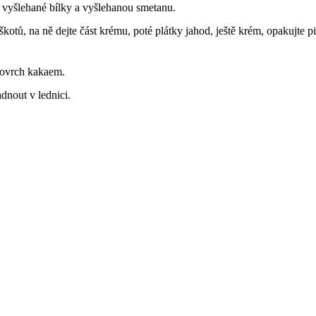
 vyšlehané bílky a vyšlehanou smetanu.
škotů, na ně dejte část krému, poté plátky jahod, ještě krém, opakujte p
povrch kakaem.
dnout v lednici.