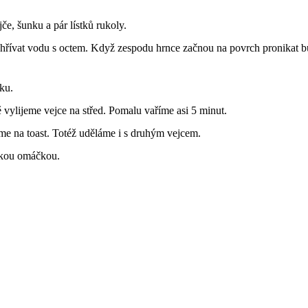
e, šunku a pár lístků rukoly.
hřívat vodu s octem. Když zespodu hrnce začnou na povrch pronikat bub
ku.
ě vylijeme vejce na střed. Pomalu vaříme asi 5 minut.
e na toast. Totéž uděláme i s druhým vejcem.
skou omáčkou.