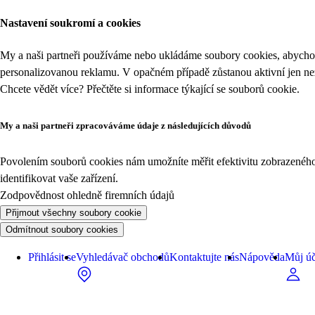
Nastavení soukromí a cookies
My a naši partneři používáme nebo ukládáme soubory cookies, abychom
personalizovanou reklamu. V opačném případě zůstanou aktivní jen n
Chcete vědět více? Přečtěte si informace týkající se
souborů cookie
.
My a naši partneři zpracováváme údaje z následujících důvodů
Povolením souborů cookies nám umožníte měřit efektivitu zobrazeného o
identifikovat vaše zařízení.
Zodpovědnost ohledně firemních údajů
Přijmout všechny soubory cookie
Odmítnout soubory cookies
Přihlásit se
Vyhledávač obchodů
Kontaktujte nás
Nápověda
Můj úč