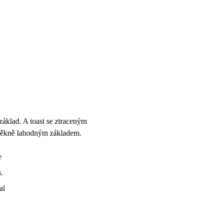
základ. A toast se ztraceným
pěkně lahodným základem.
e
.
al