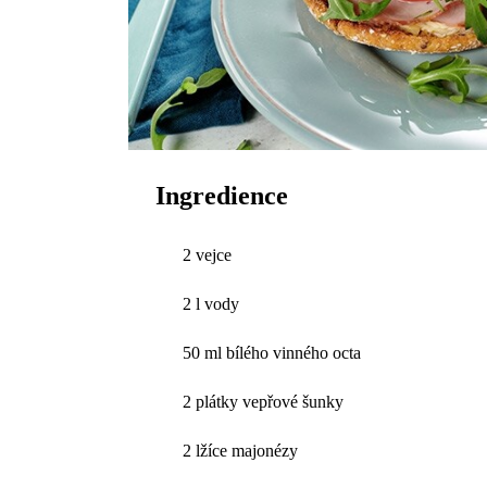
Ingredience
2 vejce
2 l vody
50 ml bílého vinného octa
2 plátky vepřové šunky
2 lžíce majonézy