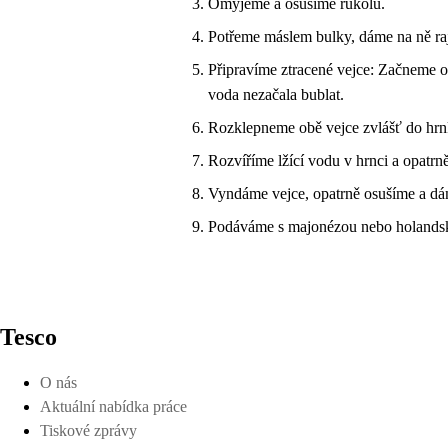
Omyjeme a osušíme rukolu.
Potřeme máslem bulky, dáme na ně rajč
Připravíme ztracené vejce: Začneme o
voda nezačala bublat.
Rozklepneme obě vejce zvlášť do hrn
Rozvíříme lžící vodu v hrnci a opatrn
Vyndáme vejce, opatrně osušíme a dám
Podáváme s majonézou nebo holand
Tesco
O nás
Aktuální nabídka práce
Tiskové zprávy