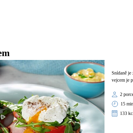
cem
Snídaně je 
vejcem je 
2 porc
15 min
133 kc