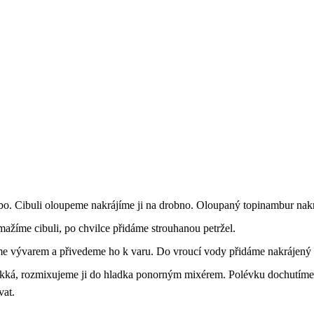
bo. Cibuli oloupeme nakrájíme ji na drobno. Oloupaný topinambur nak
ažíme cibuli, po chvilce přidáme strouhanou petržel.
e vývarem a přivedeme ho k varu. Do vroucí vody přidáme nakrájený
ěkká, rozmixujeme ji do hladka ponorným mixérem. Polévku dochutíme 
vat.