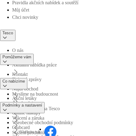
Pravidla akčních nabídek a soutěží
Můj účet
Chci novinky
Tesco
O nás
Pomůžeme vám
Aktuální nabídka práce
Kontakt
Tiskové zprávy
Co nabízíme
Najdi obchod
Myslíme na budoucnost
Akční letáky
Časté otázky
Podmínky a nastavení
Obchodní skupina Tesco
Online nákupy
Vrácení a záruka
Všeobecné obchodní podmínky
Clubcard
Sledujte nás
Stažení produktů