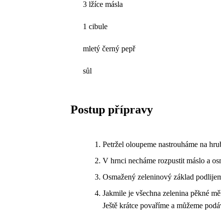
3 lžíce másla
1 cibule
mletý černý pepř
sůl
Postup přípravy
Petržel oloupeme nastrouháme na hru
V hrnci necháme rozpustit máslo a osm
Osmažený zeleninový základ podlijem
Jakmile je všechna zelenina pěkné m
Ještě krátce povaříme a můžeme podá