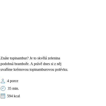
Znáte topinambur? Je to skvělá zelenina
podobná bramboře. A právě dnes si z něj
uvaříme krémovou topinamburovou polévku.
4 porce
35 min.
594 kcal