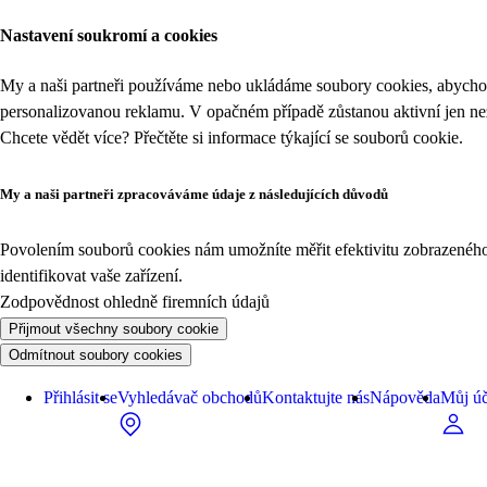
Nastavení soukromí a cookies
My a naši partneři používáme nebo ukládáme soubory cookies, abychom
personalizovanou reklamu. V opačném případě zůstanou aktivní jen n
Chcete vědět více? Přečtěte si informace týkající se
souborů cookie
.
My a naši partneři zpracováváme údaje z následujících důvodů
Povolením souborů cookies nám umožníte měřit efektivitu zobrazeného o
identifikovat vaše zařízení.
Zodpovědnost ohledně firemních údajů
Přijmout všechny soubory cookie
Odmítnout soubory cookies
Přihlásit se
Vyhledávač obchodů
Kontaktujte nás
Nápověda
Můj úč