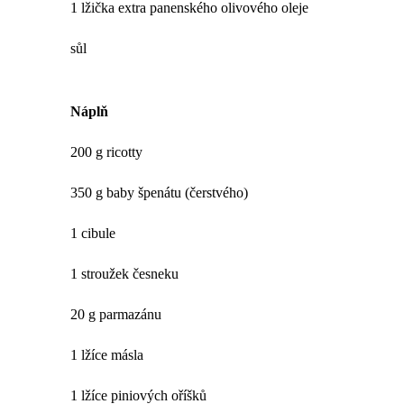
1 lžička extra panenského olivového oleje
sůl
Náplň
200 g ricotty
350 g baby špenátu (čerstvého)
1 cibule
1 stroužek česneku
20 g parmazánu
1 lžíce másla
1 lžíce piniových oříšků