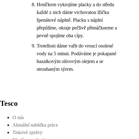
Hrníčkem vykrojíme placky a do středu
každé z nich dáme vrchovatou lžičku
špenátové náplně. Placku s náplní
přepůlíme, okraje pečlivě přimáčkneme a
pevně spojíme oba cípy.
Trotelloni dáme vařit do vroucí osolené
vody na 5 minut. Podáváme je pokapané
bazalkovým olivovým olejem a se
strouhaným sýrem.
Tesco
O nás
Aktuální nabídka práce
Tiskové zprávy