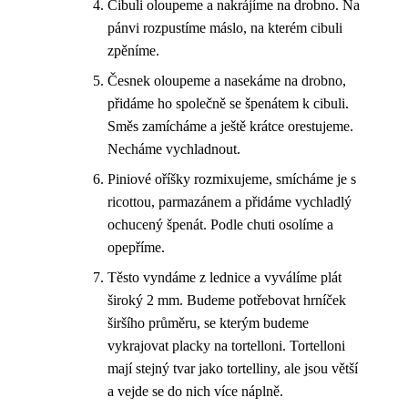
Cibuli oloupeme a nakrájíme na drobno. Na
pánvi rozpustíme máslo, na kterém cibuli
zpěníme.
Česnek oloupeme a nasekáme na drobno,
přidáme ho společně se špenátem k cibuli.
Směs zamícháme a ještě krátce orestujeme.
Necháme vychladnout.
Piniové oříšky rozmixujeme, smícháme je s
ricottou, parmazánem a přidáme vychladlý
ochucený špenát. Podle chuti osolíme a
opepříme.
Těsto vyndáme z lednice a vyválíme plát
široký 2 mm. Budeme potřebovat hrníček
širšího průměru, se kterým budeme
vykrajovat placky na tortelloni. Tortelloni
mají stejný tvar jako tortelliny, ale jsou větší
a vejde se do nich více náplně.