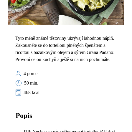
Tyto méně známé těstoviny ukrývají lahodnou náplň.
Zakousněte se do tortelloni plněných špenátem a
ricottou s bazalkovým olejem a sýrem Grana Padano!
Provoní celou kuchyň a ještě si na nich pochutnáte.
4 porce
50 min.
468 kcal
Popis
TIP: Nechce se vám připravovat tortelloni? Pak si