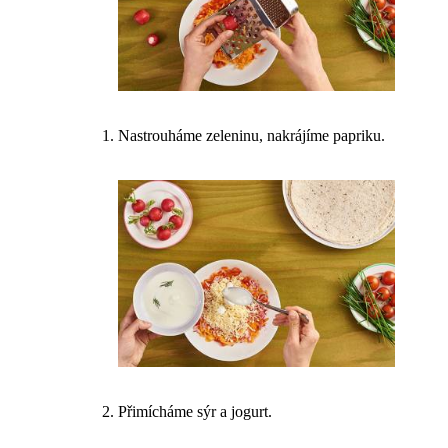
Nastrouháme zeleninu, nakrájíme papriku.
Přimícháme sýr a jogurt.