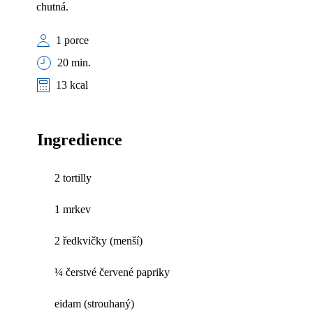
chutná.
1 porce
20 min.
13 kcal
Ingredience
2 tortilly
1 mrkev
2 ředkvičky (menší)
¼ čerstvé červené papriky
eidam (strouhaný)