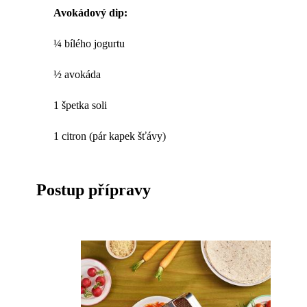
Avokádový dip:
¼ bílého jogurtu
½ avokáda
1 špetka soli
1 citron (pár kapek šťávy)
Postup přípravy