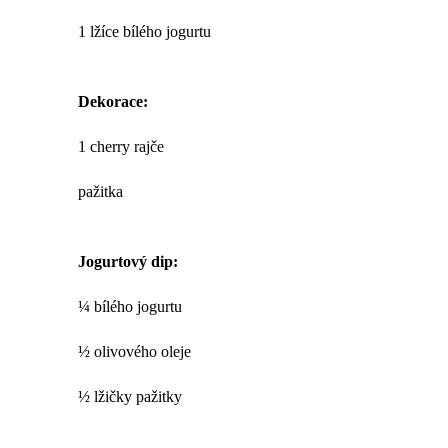
1 lžíce bílého jogurtu
Dekorace:
1 cherry rajče
pažitka
Jogurtový dip:
¼ bílého jogurtu
½ olivového oleje
½ lžičky pažitky