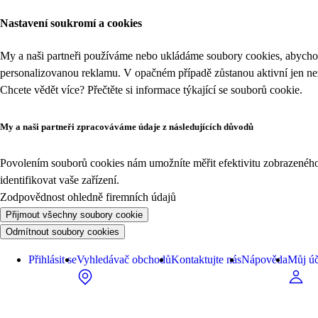
Nastavení soukromí a cookies
My a naši partneři používáme nebo ukládáme soubory cookies, abychom
personalizovanou reklamu. V opačném případě zůstanou aktivní jen n
Chcete vědět více? Přečtěte si informace týkající se
souborů cookie
.
My a naši partneři zpracováváme údaje z následujících důvodů
Povolením souborů cookies nám umožníte měřit efektivitu zobrazeného o
identifikovat vaše zařízení.
Zodpovědnost ohledně firemních údajů
Přijmout všechny soubory cookie
Odmítnout soubory cookies
Přihlásit se
Vyhledávač obchodů
Kontaktujte nás
Nápověda
Můj úč