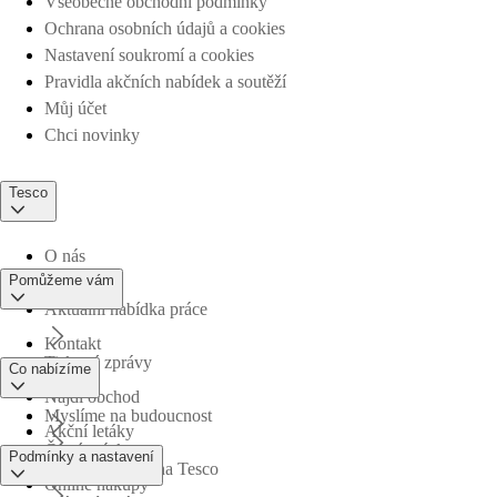
Všeobecné obchodní podmínky
Ochrana osobních údajů a cookies
Nastavení soukromí a cookies
Pravidla akčních nabídek a soutěží
Můj účet
Chci novinky
Tesco
O nás
Pomůžeme vám
Aktuální nabídka práce
Kontakt
Tiskové zprávy
Co nabízíme
Najdi obchod
Myslíme na budoucnost
Akční letáky
Časté otázky
Podmínky a nastavení
Obchodní skupina Tesco
Online nákupy