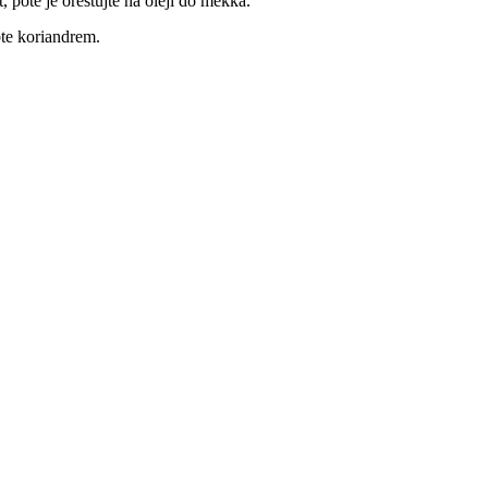
 poté je orestujte na oleji do měkka.
te koriandrem.