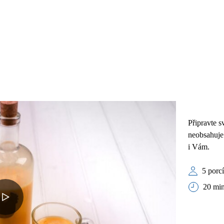
Připravte 
neobsahuje
i Vám.
5 porc
20 min