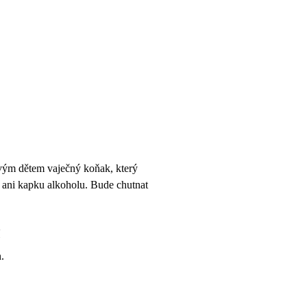
svým dětem vaječný koňak, který
 ani kapku alkoholu. Bude chutnat
í
.