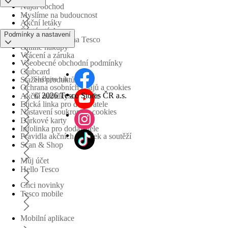
Najdi obchod
Myslíme na budoucnost
Akční letáky
Časté otázky
Podmínky a nastavení
Obchodní skupina Tesco
Online nákupy
Vrácení a záruka
Všeobecné obchodní podmínky
Clubcard
Sledujte nás
Stažení produktů
Ochrana osobních údajů a cookies
©
2026 Tesco Stores ČR a.s.
Akční nabídky a soutěže
Etická linka pro dodavatele
Nastavení soukromí a cookies
Dárkové karty
Infolinka pro dodavatele
Pravidla akčních nabídek a soutěží
Scan & Shop
Můj účet
Hello Tesco
Chci novinky
Tesco mobile
Mobilní aplikace