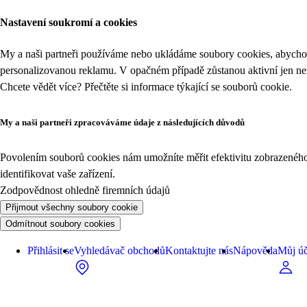
Nastavení soukromí a cookies
My a naši partneři používáme nebo ukládáme soubory cookies, abychom
personalizovanou reklamu. V opačném případě zůstanou aktivní jen n
Chcete vědět více? Přečtěte si informace týkající se
souborů cookie
.
My a naši partneři zpracováváme údaje z následujících důvodů
Povolením souborů cookies nám umožníte měřit efektivitu zobrazeného o
identifikovat vaše zařízení.
Zodpovědnost ohledně firemních údajů
Přijmout všechny soubory cookie
Odmítnout soubory cookies
Přihlásit se
Vyhledávač obchodů
Kontaktujte nás
Nápověda
Můj úč