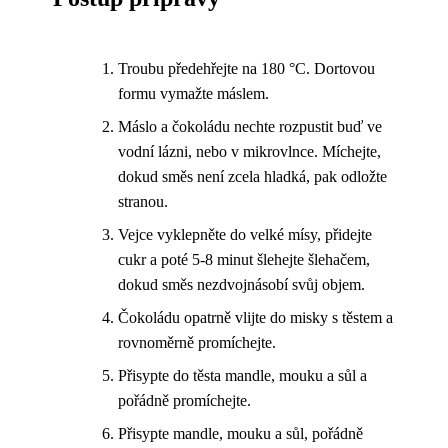
Troubu předehřejte na 180 °C. Dortovou
formu vymažte máslem.
Máslo a čokoládu nechte rozpustit buď ve
vodní lázni, nebo v mikrovlnce. Míchejte,
dokud směs není zcela hladká, pak odložte
stranou.
Vejce vyklepněte do velké mísy, přidejte
cukr a poté 5-8 minut šlehejte šlehačem,
dokud směs nezdvojnásobí svůj objem.
Čokoládu opatrně vlijte do misky s těstem a
rovnoměrně promíchejte.
Přisypte do těsta mandle, mouku a sůl a
pořádně promíchejte.
Přisypte mandle, mouku a sůl, pořádně