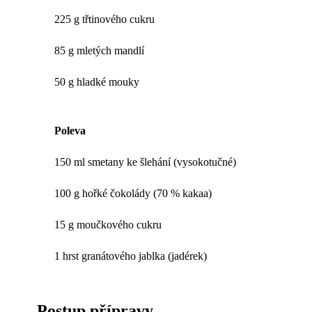
225 g třtinového cukru
85 g mletých mandlí
50 g hladké mouky
Poleva
150 ml smetany ke šlehání (vysokotučné)
100 g hořké čokolády (70 % kakaa)
15 g moučkového cukru
1 hrst granátového jablka (jadérek)
Postup přípravy