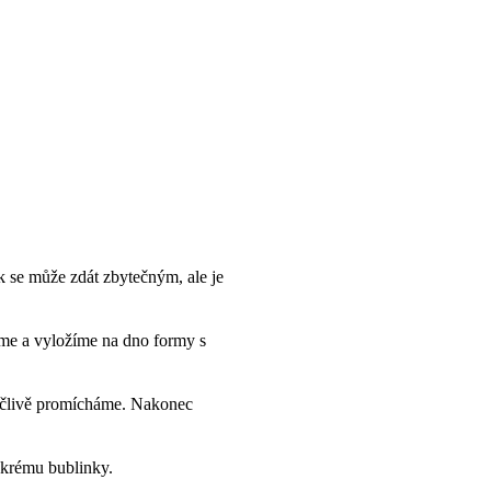
 se může zdát zbytečným, ale je
me a vyložíme na dno formy s
pečlivě promícháme. Nakonec
 krému bublinky.