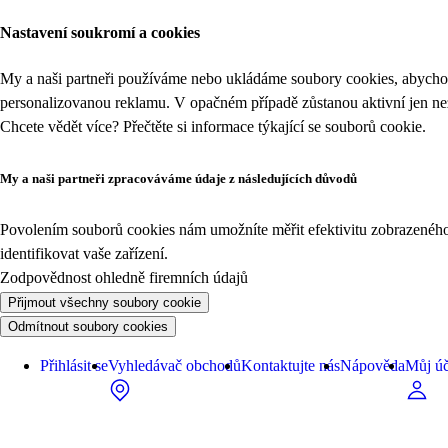
Nastavení soukromí a cookies
My a naši partneři používáme nebo ukládáme soubory cookies, abychom
personalizovanou reklamu. V opačném případě zůstanou aktivní jen n
Chcete vědět více? Přečtěte si informace týkající se
souborů cookie
.
My a naši partneři zpracováváme údaje z následujících důvodů
Povolením souborů cookies nám umožníte měřit efektivitu zobrazeného o
identifikovat vaše zařízení.
Zodpovědnost ohledně firemních údajů
Přijmout všechny soubory cookie
Odmítnout soubory cookies
Přihlásit se
Vyhledávač obchodů
Kontaktujte nás
Nápověda
Můj úč