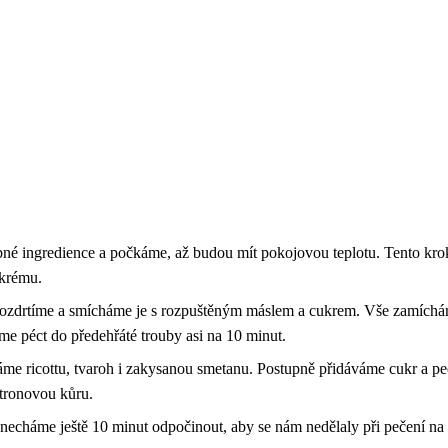
né ingredience a počkáme, až budou mít pokojovou teplotu. Tento krok
 krému.
ozdrtíme a smícháme je s rozpuštěným máslem a cukrem. Vše zamíchá
e péct do předehřáté trouby asi na 10 minut.
áme ricottu, tvaroh i zakysanou smetanu. Postupně přidáváme cukr a 
itronovou kůru.
necháme ještě 10 minut odpočinout, aby se nám nedělaly při pečení na