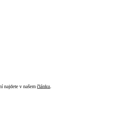
ení najdete v našem
článku
.