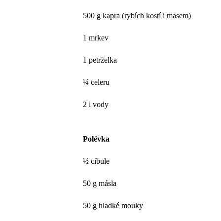
500 g kapra (rybích kostí i masem)
1 mrkev
1 petrželka
¼ celeru
2 l vody
Polévka
½ cibule
50 g másla
50 g hladké mouky