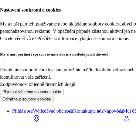
Nastavení soukromí a cookies
My a naši partneři používáme nebo ukládáme soubory cookies, abychom
personalizovanou reklamu. V opačném případě zůstanou aktivní jen n
Chcete vědět více? Přečtěte si informace týkající se
souborů cookie
.
My a naši partneři zpracováváme údaje z následujících důvodů
Povolením souborů cookies nám umožníte měřit efektivitu zobrazeného o
identifikovat vaše zařízení.
Zodpovědnost ohledně firemních údajů
Přijmout všechny soubory cookie
Odmítnout soubory cookies
Přihlásit se
Vyhledávač obchodů
Kontaktujte nás
Nápověda
Můj úč