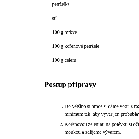
petrželka
sůl
100 g mrkve
100 g kořenové petržele
100 g celeru
Postup přípravy
Do většího si hrnce si dáme vodu s ro
minimum tak, aby vývar jen probubláv
Kořenovou zeleninu na polévku si očis
moukou a zalijeme vývarem.