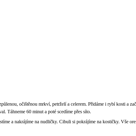
způlenou, očištěnou mrkví, petrželí a celerem. Přidáme i rybí kosti a z
al. Táhneme 60 minut a poté scedíme přes síto.
tíme a nakrájíme na nudličky. Cibuli si pokrájíme na kostičky. Vše or