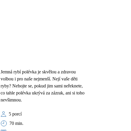
Jemná rybí polévka je skvělou a zdravou
volbou i pro naše nejmenší. Nejí vaše děti
ryby? Nebojte se, pokud jim sami neřeknete,
co tahle polévka ukrývá za zázrak, ani si toho
nevšimnou.
5 porcí
70 min.