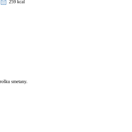
259 kcal
trošku smetany.