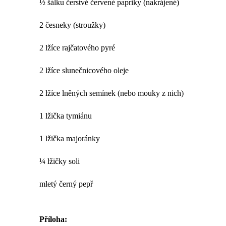
½ šálku čerstvé červené papriky (nakrájené)
2 česneky (stroužky)
2 lžíce rajčatového pyré
2 lžíce slunečnicového oleje
2 lžíce lněných semínek (nebo mouky z nich)
1 lžička tymiánu
1 lžička majoránky
¼ lžičky soli
mletý černý pepř
Příloha: