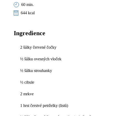
60 min.
644 kcal
Ingredience
2 šálky červené čočky
½ šálku ovesných vloček
½ šálku strouhanky
½ cibule
2 mrkve
1 hrst čerstvé petrželky (listů)