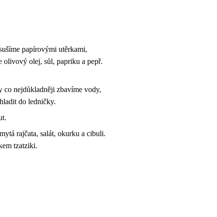
 osušíme papírovými utěrkami,
olivový olej, sůl, papriku a pepř.
y co nejdůkladněji zbavíme vody,
ladit do ledničky.
ut.
tá rajčata, salát, okurku a cibuli.
em tzatziki.