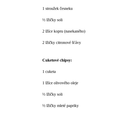
1 stroužek česneku
½ lžičky soli
2 lžíce kopru (nasekaného)
2 lžičky citronové šťávy
Cuketové chipsy:
1 cuketa
1 lžíce olivového oleje
½ lžičky soli
½ lžičky mleté papriky