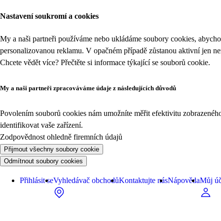
Nastavení soukromí a cookies
My a naši partneři používáme nebo ukládáme soubory cookies, abychom
personalizovanou reklamu. V opačném případě zůstanou aktivní jen n
Chcete vědět více? Přečtěte si informace týkající se
souborů cookie
.
My a naši partneři zpracováváme údaje z následujících důvodů
Povolením souborů cookies nám umožníte měřit efektivitu zobrazeného o
identifikovat vaše zařízení.
Zodpovědnost ohledně firemních údajů
Přijmout všechny soubory cookie
Odmítnout soubory cookies
Přihlásit se
Vyhledávač obchodů
Kontaktujte nás
Nápověda
Můj úč