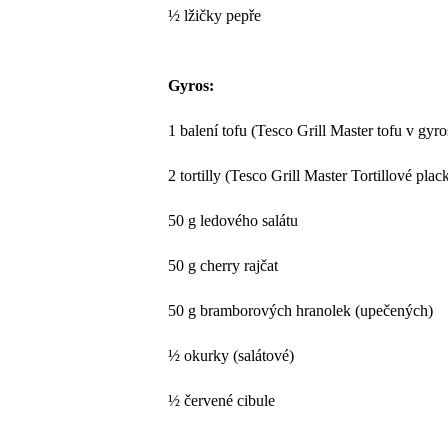
½ lžičky pepře
Gyros:
1 balení tofu (Tesco Grill Master tofu v gyro
2 tortilly (Tesco Grill Master Tortillové plac
50 g ledového salátu
50 g cherry rajčat
50 g bramborových hranolek (upečených)
½ okurky (salátové)
½ červené cibule