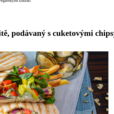
veganskými tzatziki
itě, podávaný s cuketovými chip