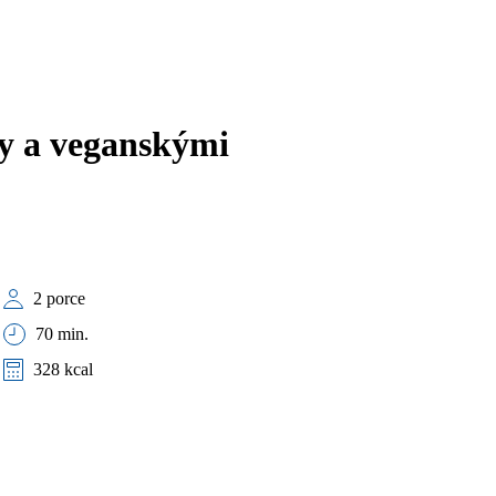
sy a veganskými
2 porce
70 min.
328 kcal