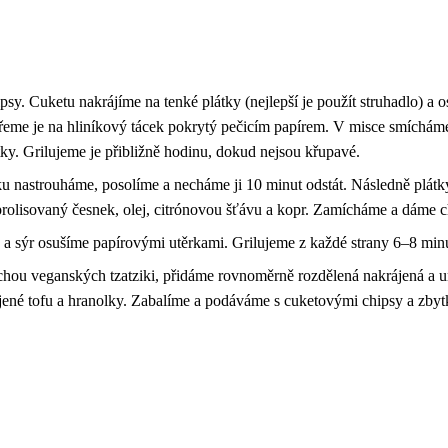
psy. Cuketu nakrájíme na tenké plátky (nejlepší je použít struhadlo) a
řeme je na hliníkový tácek pokrytý pečicím papírem. V misce smícháme 
ky. Grilujeme je přibližně hodinu, dokud nejsou křupavé.
ku nastrouháme, posolíme a necháme ji 10 minut odstát. Následně plátk
prolisovaný česnek, olej, citrónovou šťávu a kopr. Zamícháme a dáme ch
a sýr osušíme papírovými utěrkami. Grilujeme z každé strany 6–8 min
ochou veganských tzatziki, přidáme rovnoměrně rozdělená nakrájená a umy
jené tofu a hranolky. Zabalíme a podáváme s cuketovými chipsy a zbytk