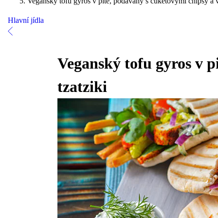
Veganský tofu gyros v pitě, podávaný s cuketovými chipsy a 
Hlavní jídla
Veganský tofu gyros v p
tzatziki