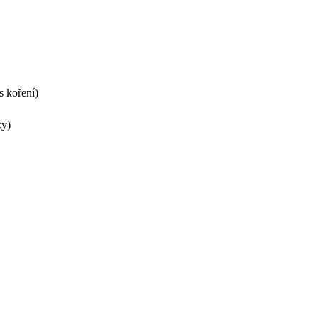
s koření)
ky)