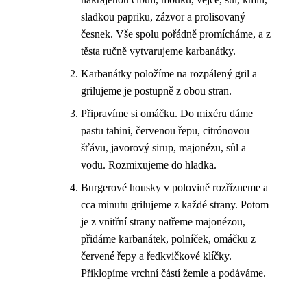
sladkou papriku, zázvor a prolisovaný
česnek. Vše spolu pořádně promícháme, a z
těsta ručně vytvarujeme karbanátky.
Karbanátky položíme na rozpálený gril a
grilujeme je postupně z obou stran.
Připravíme si omáčku. Do mixéru dáme
pastu tahini, červenou řepu, citrónovou
šťávu, javorový sirup, majonézu, sůl a
vodu. Rozmixujeme do hladka.
Burgerové housky v polovině rozřízneme a
cca minutu grilujeme z každé strany. Potom
je z vnitřní strany natřeme majonézou,
přidáme karbanátek, polníček, omáčku z
červené řepy a ředkvičkové klíčky.
Přiklopíme vrchní částí žemle a podáváme.