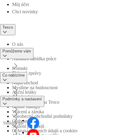
Můj účet
Chci novinky
Tesco
O nás
Pomůžeme vám
Aktuální nabídka práce
Kontakt
Tiskové zprávy
Co nabízíme
Najdi obchod
Myslíme na budoucnost
Akční letáky
Časté otázky
Podmínky a nastavení
Obchodní skupina Tesco
Online nákupy
Vrácení a záruka
Všeobecné obchodní podmínky
Clubcard
Sledujte nás
Stažení produktů
Ochrana osobních údajů a cookies