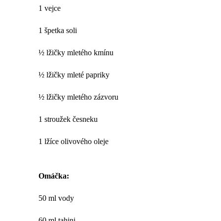
1 vejce
1 špetka soli
½ lžičky mletého kmínu
½ lžičky mleté papriky
½ lžičky mletého zázvoru
1 stroužek česneku
1 lžíce olivového oleje
Omáčka:
50 ml vody
60 ml tahini