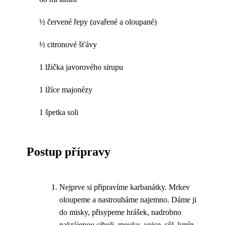
½ červené řepy (uvařené a oloupané)
½ citronové šťávy
1 lžička javorového sirupu
1 lžíce majonézy
1 špetka soli
Postup přípravy
Nejprve si připravíme karbanátky. Mrkev
oloupeme a nastrouháme najemno. Dáme ji
do misky, přisypeme hrášek, nadrobno
nakrájenou cibuli, mouku, vejce, sůl, kmín,