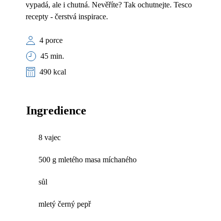
vypadá, ale i chutná. Nevěříte? Tak ochutnejte. Tesco
recepty - čerstvá inspirace.
4 porce
45 min.
490 kcal
Ingredience
8 vajec
500 g mletého masa míchaného
sůl
mletý černý pepř