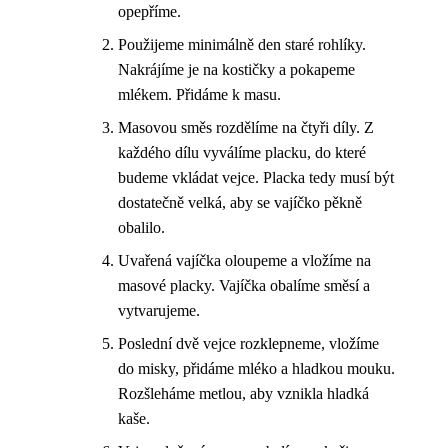
opepříme.
Použijeme minimálně den staré rohlíky.
Nakrájíme je na kostičky a pokapeme
mlékem. Přidáme k masu.
Masovou směs rozdělíme na čtyři díly. Z
každého dílu vyválíme placku, do které
budeme vkládat vejce. Placka tedy musí být
dostatečně velká, aby se vajíčko pěkně
obalilo.
Uvařená vajíčka oloupeme a vložíme na
masové placky. Vajíčka obalíme směsí a
vytvarujeme.
Poslední dvě vejce rozklepneme, vložíme
do misky, přidáme mléko a hladkou mouku.
Rozšleháme metlou, aby vznikla hladká
kaše.