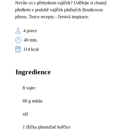
Nevíte co s přebytkem vajíček? Udělejte si chutný
předkrm v podobě vajíček plněných žloutkovou
pěnou. Tesco recepty - čerstvá inspirace.
4 porce
40 min.
114 kcal
Ingredience
8 vajec
60 g másla
sůl
1 lžička plnotučné hořčice