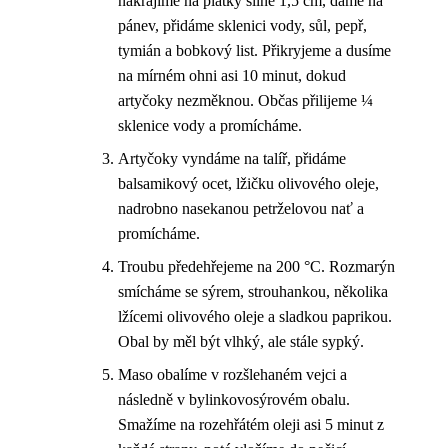
nakrájíme na plátky silné 1,5 cm, dáme na
pánev, přidáme sklenici vody, sůl, pepř,
tymián a bobkový list. Přikryjeme a dusíme
na mírném ohni asi 10 minut, dokud
artyčoky nezměknou. Občas přilijeme ¼
sklenice vody a promícháme.
Artyčoky vyndáme na talíř, přidáme
balsamikový ocet, lžičku olivového oleje,
nadrobno nasekanou petrželovou nať a
promícháme.
Troubu předehřejeme na 200 °C. Rozmarýn
smícháme se sýrem, strouhankou, několika
lžícemi olivového oleje a sladkou paprikou.
Obal by měl být vlhký, ale stále sypký.
Maso obalíme v rozšlehaném vejci a
následně v bylinkovosýrovém obalu.
Smažíme na rozehřátém oleji asi 5 minut z