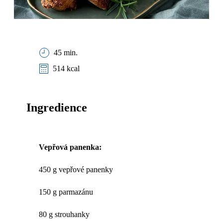
45 min.
514 kcal
Ingredience
Vepřová panenka:
450 g vepřové panenky
150 g parmazánu
80 g strouhanky