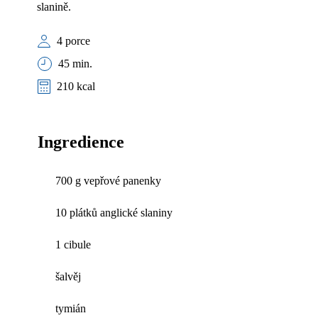
slanině.
4 porce
45 min.
210 kcal
Ingredience
700 g vepřové panenky
10 plátků anglické slaniny
1 cibule
šalvěj
tymián