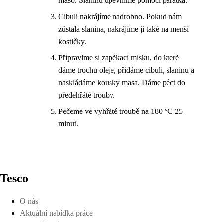
maso. Slaninu upevníme pomocí párátka.
Cibuli nakrájíme nadrobno. Pokud nám
zůstala slanina, nakrájíme ji také na menší
kostičky.
Připravíme si zapékací misku, do které
dáme trochu oleje, přidáme cibuli, slaninu a
naskládáme kousky masa. Dáme péct do
předehřáté trouby.
Pečeme ve vyhřáté troubě na 180 °C 25
minut.
Tesco
O nás
Aktuální nabídka práce