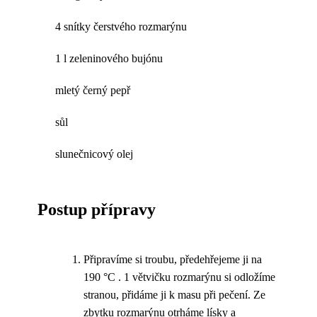
4 snítky čerstvého rozmarýnu
1 l zeleninového bujónu
mletý černý pepř
sůl
slunečnicový olej
Postup přípravy
Připravíme si troubu, předehřejeme ji na
190 °C . 1 větvičku rozmarýnu si odložíme
stranou, přidáme ji k masu při pečení. Ze
zbytku rozmarýnu otrháme lísky a