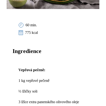
60 min.
775 kcal
Ingredience
Vepřová pečeně:
1 kg vepřové pečeně
½ lžičky soli
3 lžíce extra panenského olivového oleje