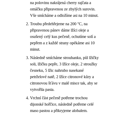
na polovinu nakrájená cherry rajčata a
omáčku připravenou ze zbylých surovin.
Vše smícháme a odložíme asi na 10 minut.
Troubu předehřejeme na 200 °C, na
připravenou pánev dáme lžíci oleje a
osušený celý kus pečeně, ochutíme solí a
pepřem a z každé strany opékáme asi 10
minut.
Následně smícháme strouhanku, půl lžičky
soli, lžičku pepře, 3 lžíce oleje, 2 stroužky
česneku, 5 lžic nahrubo nasekané
petrželové natě, 2 lžíce citronové kůry a
citronovou šťávu v malé misce tak, aby se
vytvořila pasta.
Vrchní část pečeně potřeme trochou
dijonské hořčice, následně potřeme celé
maso pastou a přikryjeme alobalem.