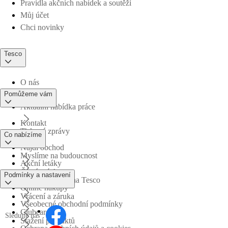
Pravidla akčních nabídek a soutěží
Můj účet
Chci novinky
Tesco
O nás
Pomůžeme vám
Aktuální nabídka práce
Kontakt
Tiskové zprávy
Co nabízíme
Najdi obchod
Myslíme na budoucnost
Akční letáky
Časté otázky
Podmínky a nastavení
Obchodní skupina Tesco
Online nákupy
Vrácení a záruka
Všeobecné obchodní podmínky
Clubcard
Sledujte nás
Stažení produktů