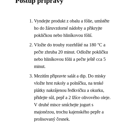
Postup přípravy
Vyndejte produkt z obalu a fólie, umístěte
ho do žáruvzdorné nádoby a přikryjte
pokličkou nebo hliníkovou fólií.
Vložte do trouby rozehřáté na 180 °C a
pečte zhruba 20 minut. Odložte pokličku
nebo hliníkovou fólii a pečte ještě cca 5
minut.
Mezitím připravte salát a dip. Do misky
vložte hrst rukoly a polníčku, na tenké
plátky nakrájenou ředkvičku a okurku,
přidejte sůl, pepř a 2 lžíce olivového oleje.
V druhé misce smíchejte jogurt s
majonézou, trochu kajenského pepře a
prolisovaný česnek.