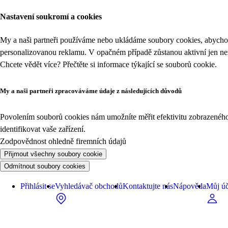
Nastavení soukromí a cookies
My a naši partneři používáme nebo ukládáme soubory cookies, abychom
personalizovanou reklamu. V opačném případě zůstanou aktivní jen n
Chcete vědět více? Přečtěte si informace týkající se
souborů cookie
.
My a naši partneři zpracováváme údaje z následujících důvodů
Povolením souborů cookies nám umožníte měřit efektivitu zobrazeného o
identifikovat vaše zařízení.
Zodpovědnost ohledně firemních údajů
Přijmout všechny soubory cookie
Odmítnout soubory cookies
Přihlásit se
Vyhledávač obchodů
Kontaktujte nás
Nápověda
Můj úč