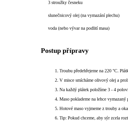
3 stroužky česneku
slunečnicový olej (na vymazání plechu)
voda (nebo vývar na podlití masa)
Postup přípravy
Troubu předehřejeme na 220 °C. Plátk
V misce smícháme olivový olej a pro
Na každý plátek položíme 3 - 4 polovi
Maso poklademe na lehce vymazaný pe
Hotové maso vyjmeme z trouby a ok
Tip: Pokud chceme, aby sýr zcela rozt