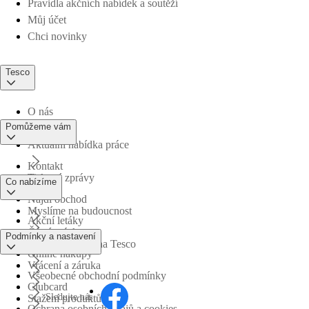
Pravidla akčních nabídek a soutěží
Můj účet
Chci novinky
Tesco
O nás
Pomůžeme vám
Aktuální nabídka práce
Kontakt
Tiskové zprávy
Co nabízíme
Najdi obchod
Myslíme na budoucnost
Akční letáky
Časté otázky
Podmínky a nastavení
Obchodní skupina Tesco
Online nákupy
Vrácení a záruka
Všeobecné obchodní podmínky
Clubcard
Sledujte nás
Stažení produktů
Ochrana osobních údajů a cookies