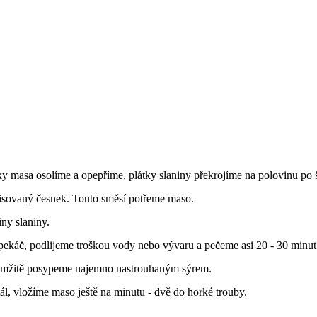
y masa osolíme a opepříme, plátky slaniny překrojíme na polovinu po 
lisovaný česnek. Touto směsí potřeme maso.
ny slaniny.
káč, podlijeme troškou vody nebo vývaru a pečeme asi 20 - 30 minut
amžitě posypeme najemno nastrouhaným sýrem.
ál, vložíme maso ještě na minutu - dvě do horké trouby.