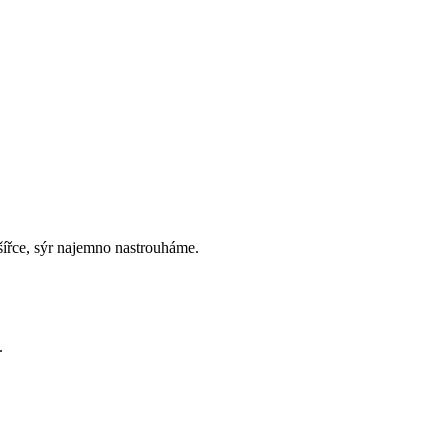
šířce, sýr najemno nastrouháme.
.