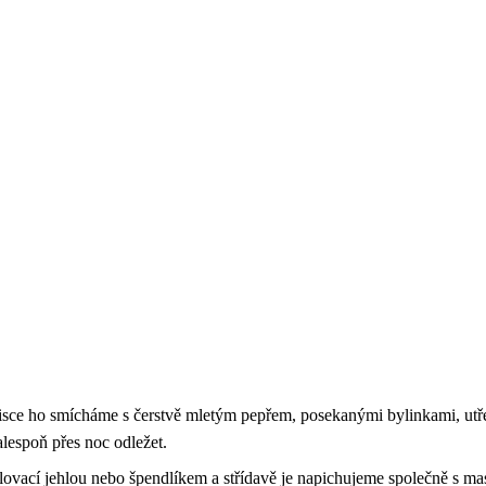
misce ho smícháme s čerstvě mletým pepřem, posekanými bylinkami, ut
lespoň přes noc odležet.
lovací jehlou nebo špendlíkem a střídavě je napichujeme společně s ma