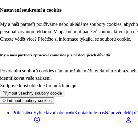
Nastavení soukromí a cookies
My a naši partneři používáme nebo ukládáme soubory cookies, abychom
personalizovanou reklamu. V opačném případě zůstanou aktivní jen n
Chcete vědět více? Přečtěte si informace týkající se
souborů cookie
.
My a naši partneři zpracováváme údaje z následujících důvodů
Povolením souborů cookies nám umožníte měřit efektivitu zobrazeného o
identifikovat vaše zařízení.
Zodpovědnost ohledně firemních údajů
Přijmout všechny soubory cookie
Odmítnout soubory cookies
Přihlásit se
Vyhledávač obchodů
Kontaktujte nás
Nápověda
Můj úč