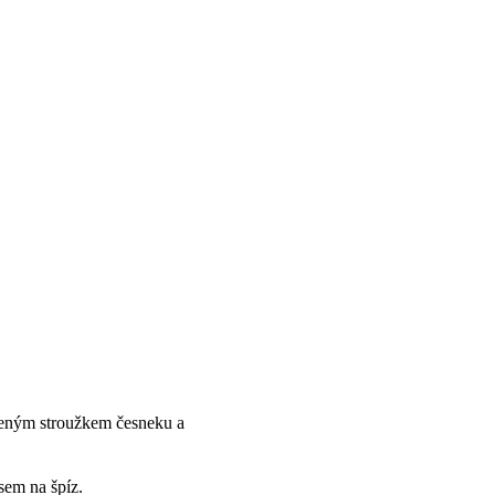
řeným stroužkem česneku a
sem na špíz.