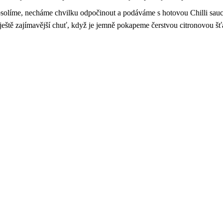
osolíme, necháme chvilku odpočinout a podáváme s hotovou Chilli sau
eště zajímavější chuť, když je jemně pokapeme čerstvou citronovou š