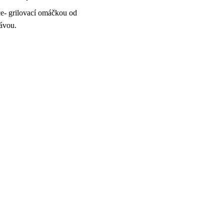
ce- grilovací omáčkou od
ťávou.