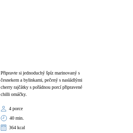
Připravte si jednoduchý špíz marinovaný s
česnekem a bylinkami, pečený s nasládlými
cherry rajčátky s pořádnou porcí připravené
chilli omáčky.
4 porce
40 min.
364 kcal