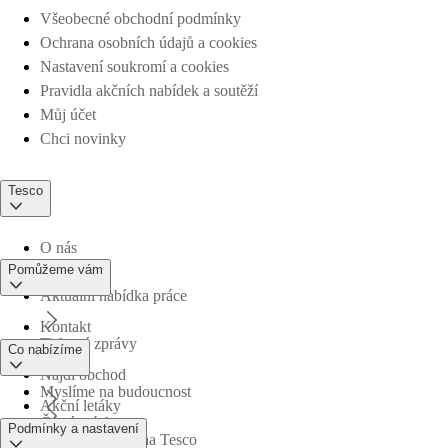
Všeobecné obchodní podmínky
Ochrana osobních údajů a cookies
Nastavení soukromí a cookies
Pravidla akčních nabídek a soutěží
Můj účet
Chci novinky
Tesco
O nás
Pomůžeme vám
Aktuální nabídka práce
Kontakt
Tiskové zprávy
Co nabízíme
Najdi obchod
Myslíme na budoucnost
Akční letáky
Časté otázky
Podmínky a nastavení
Obchodní skupina Tesco