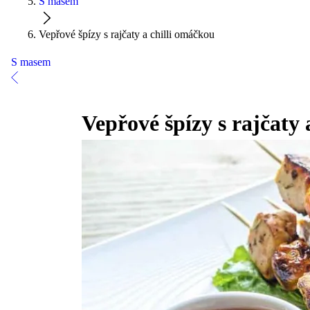
S masem
Vepřové špízy s rajčaty a chilli omáčkou
S masem
Vepřové špízy s rajčaty 