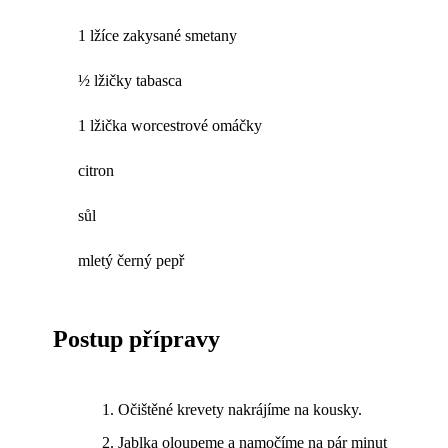
1 lžíce zakysané smetany
½ lžičky tabasca
1 lžička worcestrové omáčky
citron
sůl
mletý černý pepř
Postup přípravy
Očištěné krevety nakrájíme na kousky.
Jablka oloupeme a namočíme na pár minut