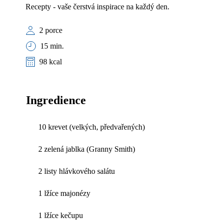
Recepty - vaše čerstvá inspirace na každý den.
2 porce
15 min.
98 kcal
Ingredience
10 krevet (velkých, předvařených)
2 zelená jablka (Granny Smith)
2 listy hlávkového salátu
1 lžíce majonézy
1 lžíce kečupu