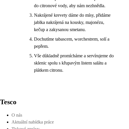
do citronové vody, aby nám nezhnědla.
Nakrájené krevety dáme do mísy, přidáme
jablka nakrájená na kousky, majonézu,
kečup a zakysanou smetanu.
Dochutíme tabascem, worchestrem, solí a
pepřem.
Vše důkladně promícháme a servírujeme do
sklenic spolu s křupavým listem salátu a
plátkem citronu.
Tesco
O nás
Aktuální nabídka práce
Tiskové zprávy