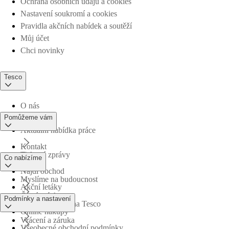
Ochrana osobních údajů a cookies
Nastavení soukromí a cookies
Pravidla akčních nabídek a soutěží
Můj účet
Chci novinky
Tesco
O nás
Pomůžeme vám
Aktuální nabídka práce
Kontakt
Tiskové zprávy
Co nabízíme
Najdi obchod
Myslíme na budoucnost
Akční letáky
Časté otázky
Podmínky a nastavení
Obchodní skupina Tesco
Online nákupy
Vrácení a záruka
Všeobecné obchodní podmínky