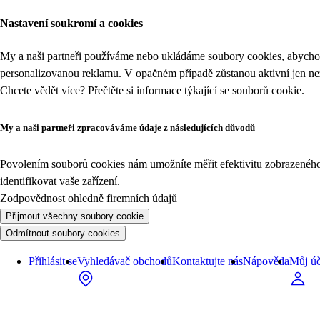
Nastavení soukromí a cookies
My a naši partneři používáme nebo ukládáme soubory cookies, abychom
personalizovanou reklamu. V opačném případě zůstanou aktivní jen n
Chcete vědět více? Přečtěte si informace týkající se
souborů cookie
.
My a naši partneři zpracováváme údaje z následujících důvodů
Povolením souborů cookies nám umožníte měřit efektivitu zobrazeného o
identifikovat vaše zařízení.
Zodpovědnost ohledně firemních údajů
Přijmout všechny soubory cookie
Odmítnout soubory cookies
Přihlásit se
Vyhledávač obchodů
Kontaktujte nás
Nápověda
Můj úč