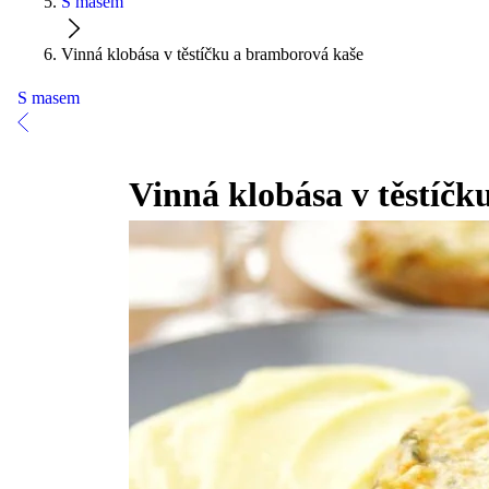
S masem
Vinná klobása v těstíčku a bramborová kaše
S masem
Vinná klobása v těstíč