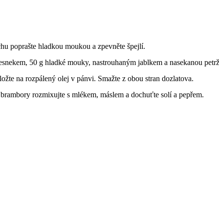
chu poprašte hladkou moukou a zpevněte špejlí.
 česnekem, 50 g hladké mouky, nastrouhaným jablkem a nasekanou petr
ložte na rozpálený olej v pánvi. Smažte z obou stran dozlatova.
 brambory rozmixujte s mlékem, máslem a dochuťte solí a pepřem.