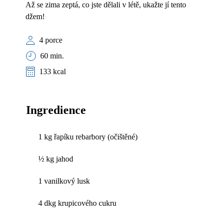
Až se zima zeptá, co jste dělali v létě, ukažte jí tento
džem!
4 porce
60 min.
133 kcal
Ingredience
1 kg řapíku rebarbory (očištěné)
½ kg jahod
1 vanilkový lusk
4 dkg krupicového cukru