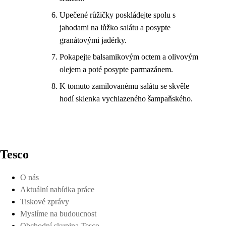
Upečené růžičky poskládejte spolu s
jahodami na lůžko salátu a posypte
granátovými jadérky.
Pokapejte balsamikovým octem a olivovým
olejem a poté posypte parmazánem.
K tomuto zamilovanému salátu se skvěle
hodí sklenka vychlazeného šampaňského.
Tesco
O nás
Aktuální nabídka práce
Tiskové zprávy
Myslíme na budoucnost
Obchodní skupina Tesco