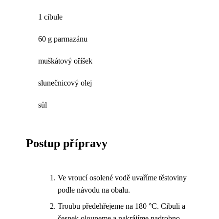
1 cibule
60 g parmazánu
muškátový oříšek
slunečnicový olej
sůl
Postup přípravy
Ve vroucí osolené vodě uvaříme těstoviny
podle návodu na obalu.
Troubu předehřejeme na 180 °C. Cibuli a
česnek oloupeme a nakrájíme nadrobno.