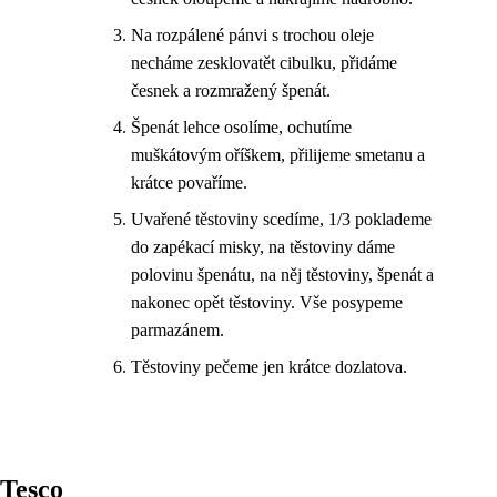
Na rozpálené pánvi s trochou oleje
necháme zesklovatět cibulku, přidáme
česnek a rozmražený špenát.
Špenát lehce osolíme, ochutíme
muškátovým oříškem, přilijeme smetanu a
krátce povaříme.
Uvařené těstoviny scedíme, 1/3 poklademe
do zapékací misky, na těstoviny dáme
polovinu špenátu, na něj těstoviny, špenát a
nakonec opět těstoviny. Vše posypeme
parmazánem.
Těstoviny pečeme jen krátce dozlatova.
Tesco