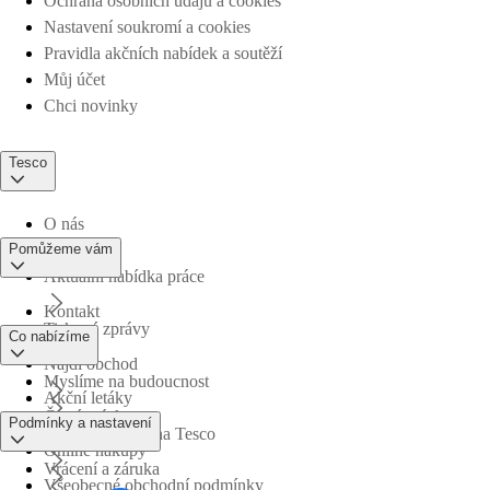
Ochrana osobních údajů a cookies
Nastavení soukromí a cookies
Pravidla akčních nabídek a soutěží
Můj účet
Chci novinky
Tesco
O nás
Pomůžeme vám
Aktuální nabídka práce
Kontakt
Tiskové zprávy
Co nabízíme
Najdi obchod
Myslíme na budoucnost
Akční letáky
Časté otázky
Podmínky a nastavení
Obchodní skupina Tesco
Online nákupy
Vrácení a záruka
Všeobecné obchodní podmínky