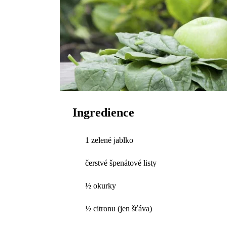
Ingredience
1 zelené jablko
čerstvé špenátové listy
½ okurky
½ citronu (jen šťáva)