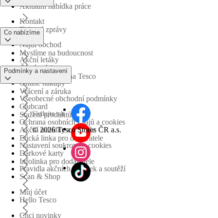
Aktuální nabídka práce
Kontakt
Tiskové zprávy
Co nabízíme
Najdi obchod
Myslíme na budoucnost
Akční letáky
Časté otázky
Podmínky a nastavení
Obchodní skupina Tesco
Online nákupy
Vrácení a záruka
Všeobecné obchodní podmínky
Clubcard
Sledujte nás
Stažení produktů
Ochrana osobních údajů a cookies
©
2026 Tesco Stores ČR a.s.
Akční nabídky a soutěže
Etická linka pro dodavatele
Nastavení soukromí a cookies
Dárkové karty
Infolinka pro dodavatele
Pravidla akčních nabídek a soutěží
Scan & Shop
Můj účet
Hello Tesco
Chci novinky