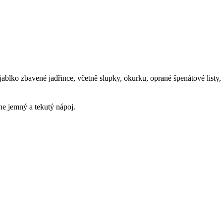
blko zbavené jadřince, včetně slupky, okurku, oprané špenátové listy,
e jemný a tekutý nápoj.