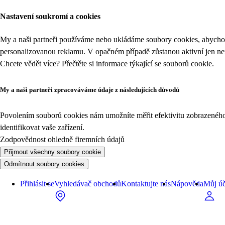
Nastavení soukromí a cookies
My a naši partneři používáme nebo ukládáme soubory cookies, abychom
personalizovanou reklamu. V opačném případě zůstanou aktivní jen n
Chcete vědět více? Přečtěte si informace týkající se
souborů cookie
.
My a naši partneři zpracováváme údaje z následujících důvodů
Povolením souborů cookies nám umožníte měřit efektivitu zobrazeného o
identifikovat vaše zařízení.
Zodpovědnost ohledně firemních údajů
Přijmout všechny soubory cookie
Odmítnout soubory cookies
Přihlásit se
Vyhledávač obchodů
Kontaktujte nás
Nápověda
Můj úč