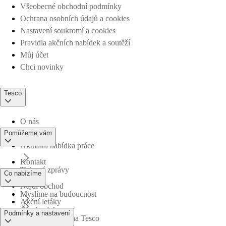
Všeobecné obchodní podmínky
Ochrana osobních údajů a cookies
Nastavení soukromí a cookies
Pravidla akčních nabídek a soutěží
Můj účet
Chci novinky
Tesco
O nás
Pomůžeme vám
Aktuální nabídka práce
Kontakt
Tiskové zprávy
Co nabízíme
Najdi obchod
Myslíme na budoucnost
Akční letáky
Časté otázky
Podmínky a nastavení
Obchodní skupina Tesco
Online nákupy