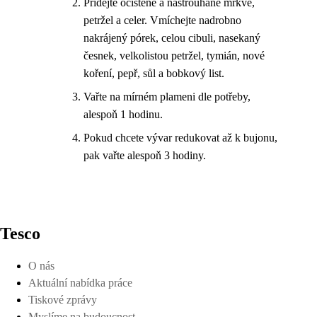
Přidejte očištěné a nastrouhané mrkve,
petržel a celer. Vmíchejte nadrobno
nakrájený pórek, celou cibuli, nasekaný
česnek, velkolistou petržel, tymián, nové
koření, pepř, sůl a bobkový list.
Vařte na mírném plameni dle potřeby,
alespoň 1 hodinu.
Pokud chcete vývar redukovat až k bujonu,
pak vařte alespoň 3 hodiny.
Tesco
O nás
Aktuální nabídka práce
Tiskové zprávy
Myslíme na budoucnost