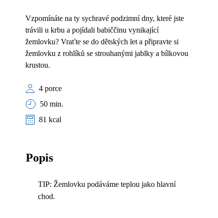
Vzpomínáte na ty sychravé podzimní dny, které jste
trávili u krbu a pojídali babiččinu vynikající
žemlovku? Vraťte se do dětských let a připravte si
žemlovku z rohlíků se strouhanými jablky a bílkovou
krustou.
4 porce
50 min.
81 kcal
Popis
TIP: Žemlovku podáváme teplou jako hlavní
chod.