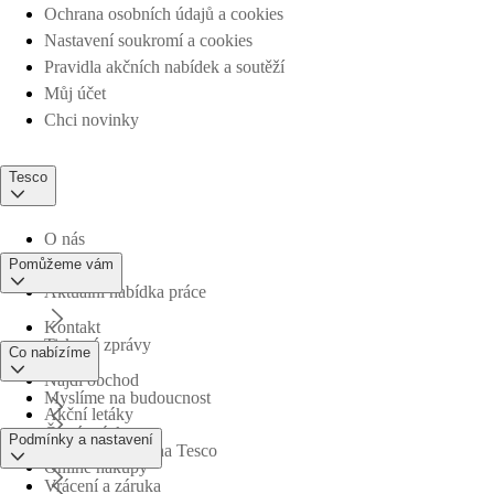
Ochrana osobních údajů a cookies
Nastavení soukromí a cookies
Pravidla akčních nabídek a soutěží
Můj účet
Chci novinky
Tesco
O nás
Pomůžeme vám
Aktuální nabídka práce
Kontakt
Tiskové zprávy
Co nabízíme
Najdi obchod
Myslíme na budoucnost
Akční letáky
Časté otázky
Podmínky a nastavení
Obchodní skupina Tesco
Online nákupy
Vrácení a záruka