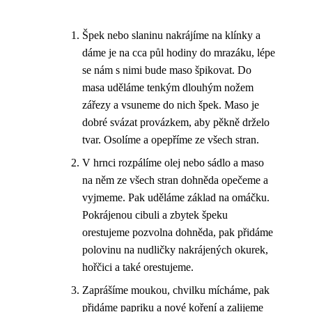
Špek nebo slaninu nakrájíme na klínky a
dáme je na cca půl hodiny do mrazáku, lépe
se nám s nimi bude maso špikovat. Do
masa uděláme tenkým dlouhým nožem
zářezy a vsuneme do nich špek. Maso je
dobré svázat provázkem, aby pěkně drželo
tvar. Osolíme a opepříme ze všech stran.
V hrnci rozpálíme olej nebo sádlo a maso
na něm ze všech stran dohněda opečeme a
vyjmeme. Pak uděláme základ na omáčku.
Pokrájenou cibuli a zbytek špeku
orestujeme pozvolna dohněda, pak přidáme
polovinu na nudličky nakrájených okurek,
hořčici a také orestujeme.
Zaprášíme moukou, chvilku mícháme, pak
přidáme papriku a nové koření a zalijeme