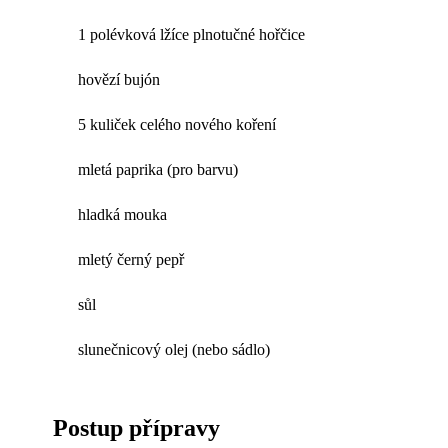
1 polévková lžíce plnotučné hořčice
hovězí bujón
5 kuliček celého nového koření
mletá paprika (pro barvu)
hladká mouka
mletý černý pepř
sůl
slunečnicový olej (nebo sádlo)
Postup přípravy