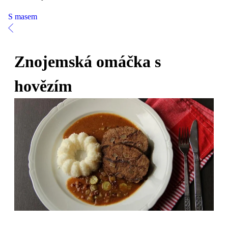
S masem
Znojemská omáčka s
hovězím