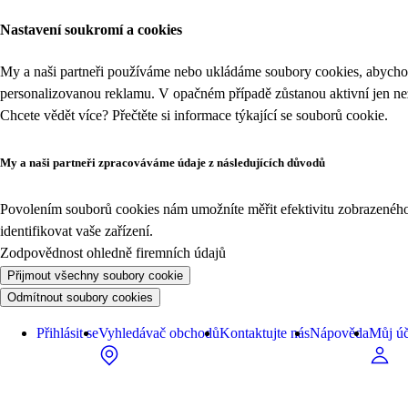
Nastavení soukromí a cookies
My a naši partneři používáme nebo ukládáme soubory cookies, abychom
personalizovanou reklamu. V opačném případě zůstanou aktivní jen n
Chcete vědět více? Přečtěte si informace týkající se
souborů cookie
.
My a naši partneři zpracováváme údaje z následujících důvodů
Povolením souborů cookies nám umožníte měřit efektivitu zobrazeného o
identifikovat vaše zařízení.
Zodpovědnost ohledně firemních údajů
Přijmout všechny soubory cookie
Odmítnout soubory cookies
Přihlásit se
Vyhledávač obchodů
Kontaktujte nás
Nápověda
Můj úč