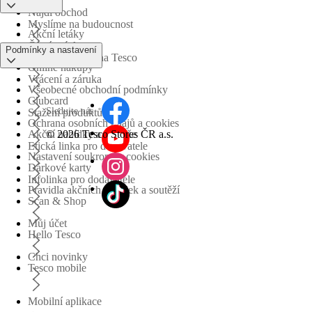
Najdi obchod
Myslíme na budoucnost
Akční letáky
Časté otázky
Podmínky a nastavení
Obchodní skupina Tesco
Online nákupy
Vrácení a záruka
Všeobecné obchodní podmínky
Clubcard
Sledujte nás
Stažení produktů
Ochrana osobních údajů a cookies
©
2026 Tesco Stores ČR a.s.
Akční nabídky a soutěže
Etická linka pro dodavatele
Nastavení soukromí a cookies
Dárkové karty
Infolinka pro dodavatele
Pravidla akčních nabídek a soutěží
Scan & Shop
Můj účet
Hello Tesco
Chci novinky
Tesco mobile
Mobilní aplikace