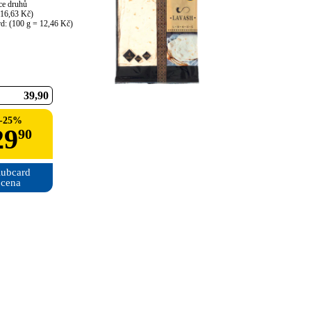
ce druhů

16,63 Kč)

rd: (100 g = 12,46 Kč)
39
90
-
25
%
29
90
ubcard

cena