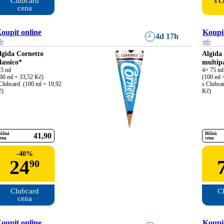
Clubcard

s C
cena
oupit online
Koupit
4d 17h
lgida Cornetto
Algida
lassico*
multip
5 ml

4× 75 ml

00 ml = 33,52 Kč)

(100 ml =
Clubcard: (100 ml = 19,92 
s Clubcar
č)
Kč)
ěžná
Běžná
41
90
ena
cena
-
40
%
24
90
Clubcard

Cl
cena
oupit online
Koupit