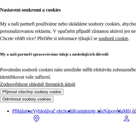
Nastavení soukromí a cookies
My a naši partneři používáme nebo ukládáme soubory cookies, abychom
personalizovanou reklamu. V opačném případě zůstanou aktivní jen n
Chcete vědět více? Přečtěte si informace týkající se
souborů cookie
.
My a naši partneři zpracováváme údaje z následujících důvodů
Povolením souborů cookies nám umožníte měřit efektivitu zobrazeného o
identifikovat vaše zařízení.
Zodpovědnost ohledně firemních údajů
Přijmout všechny soubory cookie
Odmítnout soubory cookies
Přihlásit se
Vyhledávač obchodů
Kontaktujte nás
Nápověda
Můj úč