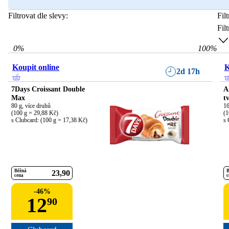
Filtrovat dle slevy:
Fil
Fil
0
%
100
%
Koupit online
K
2d 17h
7Days Croissant Double
A
Max
t
80 g, více druhů

16
(100 g = 29,88 Kč)

(1
s Clubcard: (100 g = 17,38 Kč)
s 
Běžná
B
23
90
cena
c
-
46
%
12
90