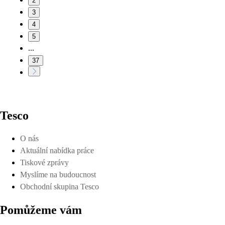
2
3
4
5
...
37
Tesco
O nás
Aktuální nabídka práce
Tiskové zprávy
Myslíme na budoucnost
Obchodní skupina Tesco
Pomůžeme vám