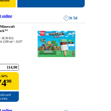
lubcard
 online
3t 5d
 Minecraft
ack**
 38,30 Kč)

d: (100 ml = 24,97 
114
90
-
34
%
74
90
ubcard

cena
 online