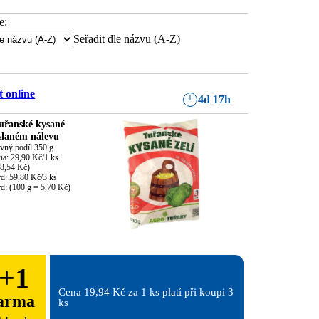
e:
Seřadit dle názvu (A-Z)
 online
4d 17h
uřanské kysané
 slaném nálevu
vný podíl 350 g

a: 29,90 Kč/1 ks

8,54 Kč)

d: 59,80 Kč/3 ks

rd: (100 g = 5,70 Kč)
+
1
Cena 19,94 Kč za 1 ks platí při koupi 3 
arma
ks