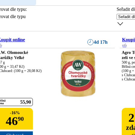
trovat dle typu
:
Seřadit dl
trovat dle typu
oupit online
Koupit
4d 17h
.W. Olomoucké
Agro T
varůžky Velké
zelí ve
7 g

500 g, pe
00 g = 33,47 Kč)

Běžná cen
Clubcard: (100 g = 28,08 Kč)
(100 g = 
s Clubcar
s Clubca
ěžná
55
90
ena
-
16
%
2
46
90
zd