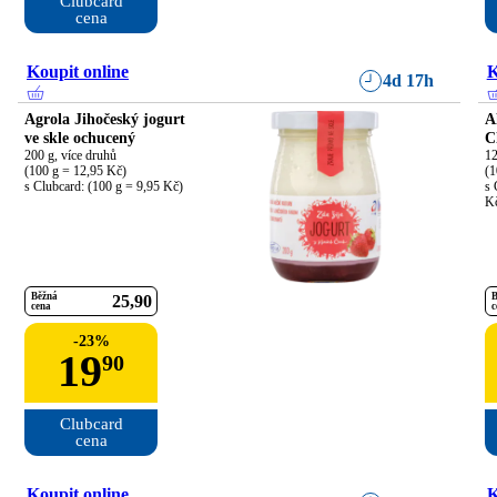
Clubcard

cena
Koupit online
K
4d 17h
Agrola Jihočeský jogurt
A
ve skle ochucený
C
200 g, více druhů

12
(100 g = 12,95 Kč)

(1
s Clubcard: (100 g = 9,95 Kč)
s 
K
Běžná
B
25
90
cena
c
-
23
%
19
90
Clubcard

cena
Koupit online
K