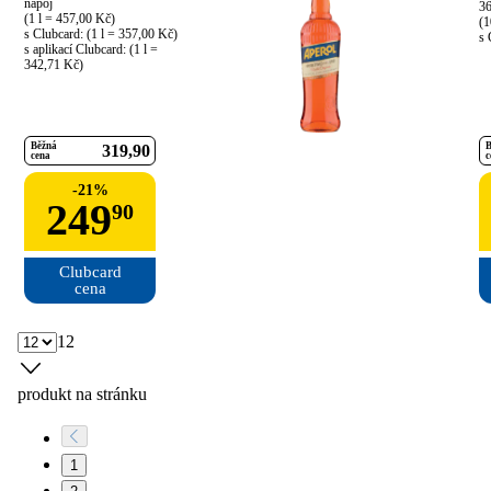
nápoj

36
(1 l = 457,00 Kč)

(1
s Clubcard: (1 l = 357,00 Kč)

s 
s aplikací Clubcard: (1 l = 
342,71 Kč)
Běžná
B
319
90
cena
c
-
21
%
249
90
Clubcard

cena
12
produkt na stránku
1