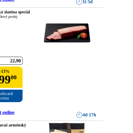
1t 5d
á slanina speciál
ltový prodej
22
90
-
13
%
99
00
ubcard

cena
 online
4d 17h
avaš arménský