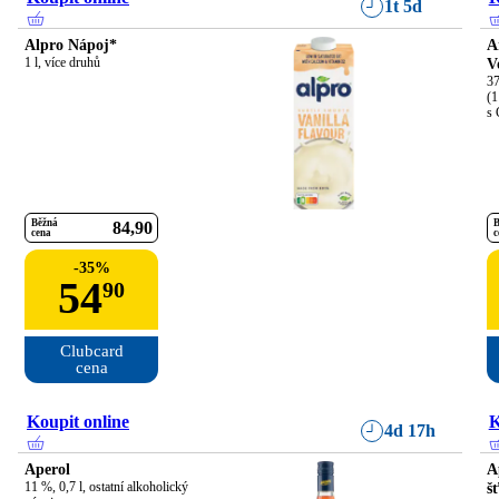
1t 5d
Alpro Nápoj*
A
1 l, více druhů
V
37
(1
s 
Běžná
B
84
90
cena
c
-
35
%
54
90
Clubcard

cena
Koupit online
K
4d 17h
Aperol
A
11 %, 0,7 l, ostatní alkoholický 
š