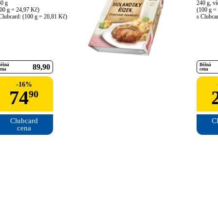
0 g

240 g, ví
00 g = 24,97 Kč)

(100 g = 
Clubcard: (100 g = 20,81 Kč)
s Clubca
ěžná
Běžná
89
90
ena
cena
-
16
%
74
90
Clubcard

Cl
cena