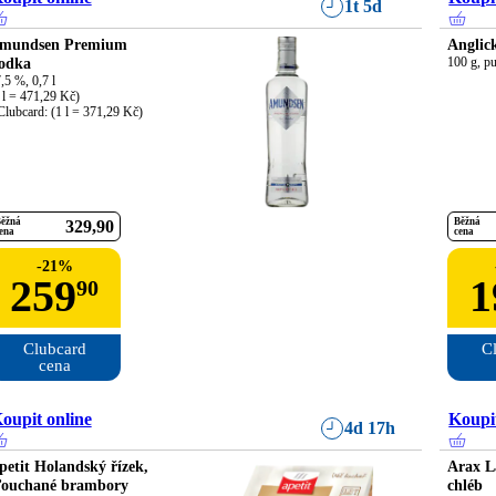
1t 5d
mundsen Premium
Anglick
odka
100 g, pu
,5 %, 0,7 l

 l = 471,29 Kč)

Clubcard: (1 l = 371,29 Kč)
ěžná
Běžná
329
90
ena
cena
-
21
%
259
1
90
Clubcard

Cl
cena
oupit online
Koupit
4d 17h
petit Holandský řízek,
Arax L
ťouchané brambory
chléb