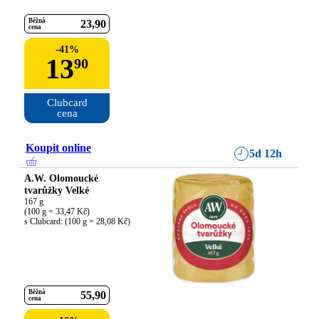
Běžná
23
90
cena
-
41
%
13
90
Clubcard

cena
Koupit online
5d 12h
A.W. Olomoucké
tvarůžky Velké
167 g

(100 g = 33,47 Kč)

s Clubcard: (100 g = 28,08 Kč)
Běžná
55
90
cena