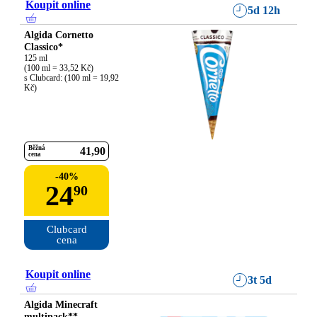
Koupit online
5d 12h
Algida Cornetto
Classico*
125 ml

(100 ml = 33,52 Kč)

s Clubcard: (100 ml = 19,92 
Kč)
Běžná
41
90
cena
-
40
%
24
90
Clubcard

cena
Koupit online
3t 5d
Algida Minecraft
multipack**