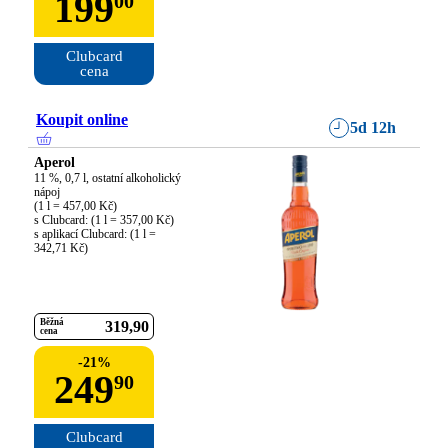
199
00
Clubcard

cena
Koupit online
5d 12h
Aperol
11 %, 0,7 l, ostatní alkoholický 
nápoj

(1 l = 457,00 Kč)

s Clubcard: (1 l = 357,00 Kč)

s aplikací Clubcard: (1 l = 
342,71 Kč)
Běžná
319
90
cena
-
21
%
249
90
Clubcard
