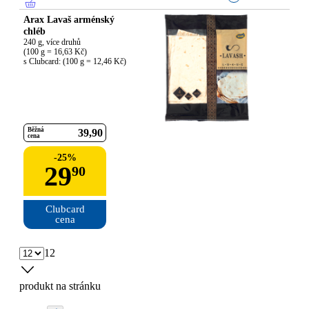
Arax Lavaš arménský
chléb
240 g, více druhů

(100 g = 16,63 Kč)

s Clubcard: (100 g = 12,46 Kč)
Běžná
39
90
cena
-
25
%
29
90
Clubcard

cena
12
produkt na stránku