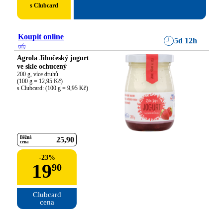
s Clubcard
Koupit online
5d 12h
Agrola Jihočeský jogurt
ve skle ochucený
200 g, více druhů

(100 g = 12,95 Kč)

s Clubcard: (100 g = 9,95 Kč)
Běžná
25
90
cena
-
23
%
19
90
Clubcard

cena