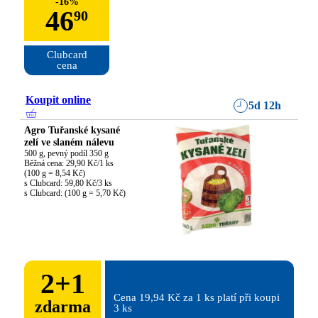
-
16
%
46
90
Clubcard

cena
Koupit online
5d 12h
Agro Tuřanské kysané
zelí ve slaném nálevu
500 g, pevný podíl 350 g

Běžná cena: 29,90 Kč/1 ks

(100 g = 8,54 Kč)

s Clubcard: 59,80 Kč/3 ks

s Clubcard: (100 g = 5,70 Kč)
2
+
1
Cena 19,94 Kč za 1 ks platí při koupi 
zdarma
3 ks