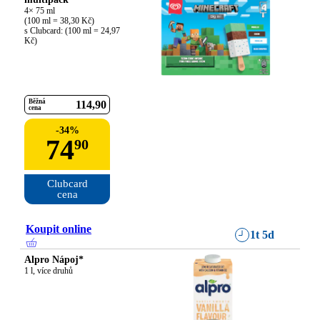
4× 75 ml

(100 ml = 38,30 Kč)

s Clubcard: (100 ml = 24,97 
Kč)
Běžná
114
90
cena
-
34
%
74
90
Clubcard

cena
Koupit online
1t 5d
Alpro Nápoj*
1 l, více druhů