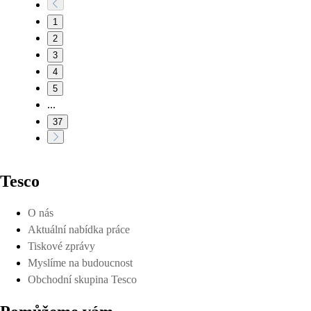
1
2
3
4
5
...
37
Tesco
O nás
Aktuální nabídka práce
Tiskové zprávy
Myslíme na budoucnost
Obchodní skupina Tesco