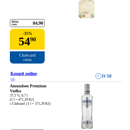
Běžná
84
90
cena
-
35
%
54
90
Clubcard

cena
Koupit online
1t 5d
Amundsen Premium
Vodka
37,5 %, 0,7 l

(1 l = 471,29 Kč)

s Clubcard: (1 l = 371,29 Kč)