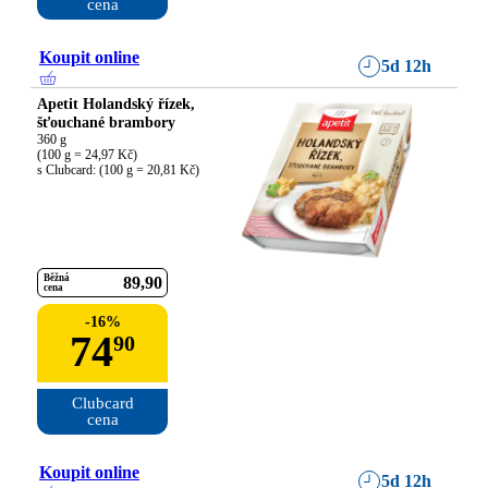
cena
Koupit online
5d 12h
Apetit Holandský řízek,
šťouchané brambory
360 g

(100 g = 24,97 Kč)

s Clubcard: (100 g = 20,81 Kč)
Běžná
89
90
cena
-
16
%
74
90
Clubcard

cena
Koupit online
5d 12h