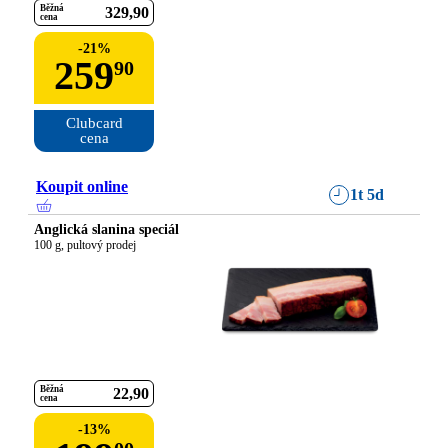
Běžná
329
90
cena
-
21
%
259
90
Clubcard

cena
Koupit online
1t 5d
Anglická slanina speciál
100 g, pultový prodej
Běžná
22
90
cena
-
13
%