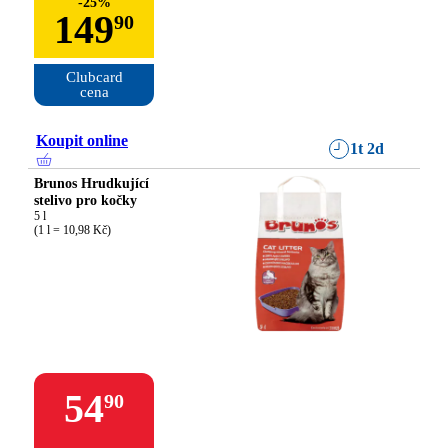
-
25
%
149
90
Clubcard

cena
Koupit online
1t 2d
Brunos Hrudkující
stelivo pro kočky
5 l

(1 l = 10,98 Kč)
54
90