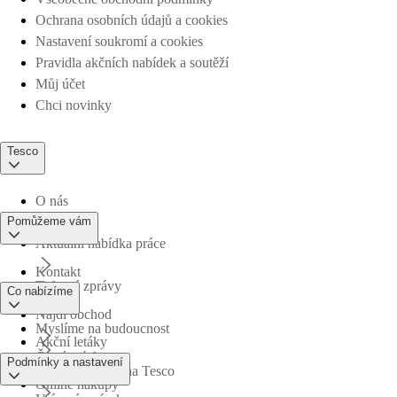
Ochrana osobních údajů a cookies
Nastavení soukromí a cookies
Pravidla akčních nabídek a soutěží
Můj účet
Chci novinky
Tesco
O nás
Pomůžeme vám
Aktuální nabídka práce
Kontakt
Tiskové zprávy
Co nabízíme
Najdi obchod
Myslíme na budoucnost
Akční letáky
Časté otázky
Podmínky a nastavení
Obchodní skupina Tesco
Online nákupy