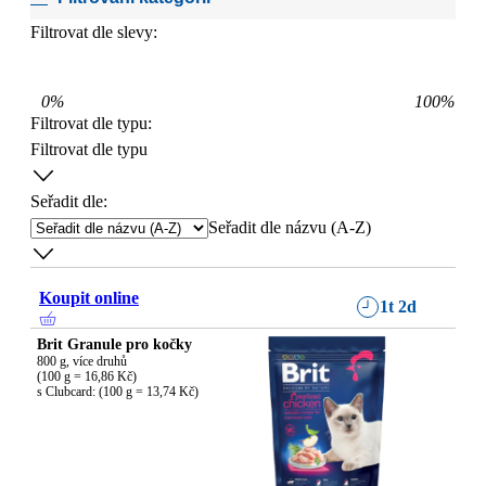
Filtrovat dle slevy:
0
%
100
%
Filtrovat dle typu
:
Filtrovat dle typu
Seřadit dle:
Seřadit dle názvu (A-Z)
Koupit online
1t 2d
Brit Granule pro kočky
800 g, více druhů

(100 g = 16,86 Kč)

s Clubcard: (100 g = 13,74 Kč)