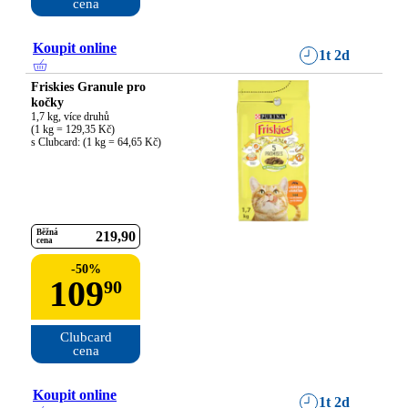
cena
Koupit online
1t 2d
Friskies Granule pro
kočky
1,7 kg, více druhů

(1 kg = 129,35 Kč)

s Clubcard: (1 kg = 64,65 Kč)
Běžná
219
90
cena
-
50
%
109
90
Clubcard

cena
Koupit online
1t 2d