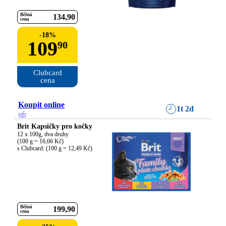
Běžná
134
90
cena
-
18
%
109
90
Clubcard

cena
Koupit online
1t 2d
Brit Kapsičky pro kočky
12 x 100g, dva druhy

(100 g = 16,66 Kč)

s Clubcard: (100 g = 12,49 Kč)
Běžná
199
90
cena