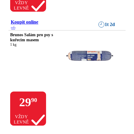
VŽDY
LEVNĚ
Koupit online
1t 2d
Brunos Salám pro psy s
kuřecím masem
1 kg
29
90
VŽDY
LEVNĚ