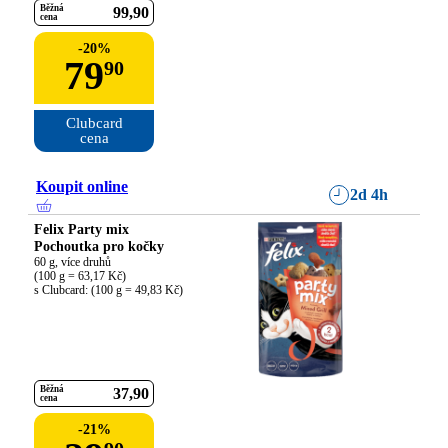
Běžná
99
90
cena
-
20
%
79
90
Clubcard

cena
Koupit online
2d 4h
Felix Party mix
Pochoutka pro kočky
60 g, více druhů

(100 g = 63,17 Kč)

s Clubcard: (100 g = 49,83 Kč)
Běžná
37
90
cena
-
21
%