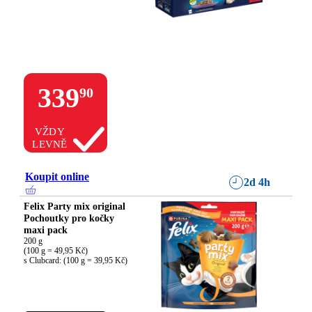
339
90
VŽDY
LEVNĚ
Koupit online
2d 4h
Felix Party mix original
Pochoutky pro kočky
maxi pack
200 g

(100 g = 49,95 Kč)

s Clubcard: (100 g = 39,95 Kč)