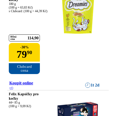
180 g

(100 g = 63,83 Kč)

s Clubcard: (100 g = 44,39 Kč)
Běžná
114
90
cena
-
30
%
79
90
Clubcard

cena
Koupit online
1t 2d
Felix Kapsičky pro
kočky
44× 85 g

(100 g = 9,09 Kč)