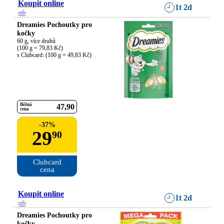
Koupit online
1t 2d
Dreamies Pochoutky pro
kočky
60 g, více druhů

(100 g = 79,83 Kč)

s Clubcard: (100 g = 49,83 Kč)
Běžná
47
90
cena
-
37
%
29
90
Clubcard

cena
Koupit online
1t 2d
Dreamies Pochoutky pro
kočky