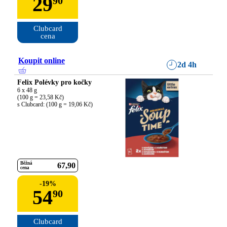
29
90
Clubcard

cena
Koupit online
2d 4h
Felix Polévky pro kočky
6 x 48 g

(100 g = 23,58 Kč)

s Clubcard: (100 g = 19,06 Kč)
Běžná
67
90
cena
-
19
%
54
90
Clubcard
