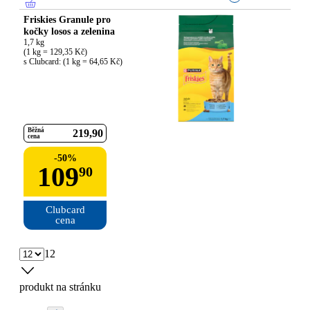
Friskies Granule pro
kočky losos a zelenina
1,7 kg

(1 kg = 129,35 Kč)

s Clubcard: (1 kg = 64,65 Kč)
Běžná
219
90
cena
-
50
%
109
90
Clubcard

cena
12
produkt na stránku