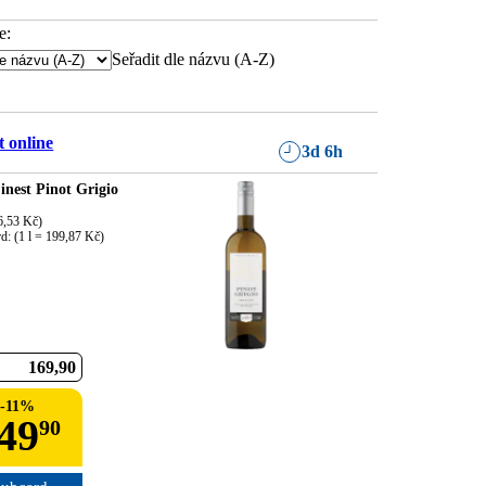
e:
Seřadit dle názvu (A-Z)
 online
3d 6h
inest Pinot Grigio
6,53 Kč)

d: (1 l = 199,87 Kč)
169
90
-
11
%
49
90