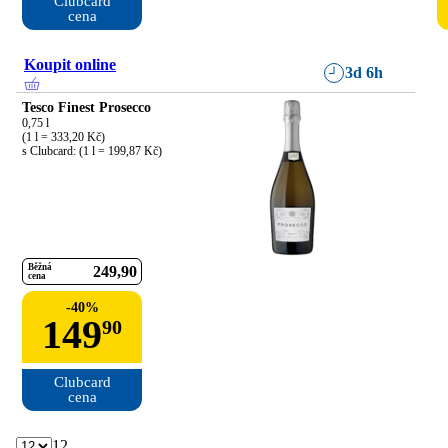
Clubcard

cena
Koupit online
3d 6h
Tesco Finest Prosecco
0,75 l

(1 l = 333,20 Kč)

s Clubcard: (1 l = 199,87 Kč)
Běžná
249
90
cena
-
40
%
149
90
Clubcard

cena
12