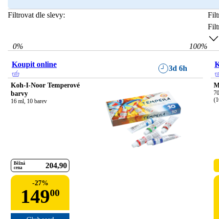
Filtrovat dle slevy:
Fil
Fil
0
%
100
%
Koupit online
K
3d 6h
Koh-I-Noor Temperové
M
barvy
70
(1
16 ml, 10 barev
Běžná
204
90
cena
-
27
%
149
00