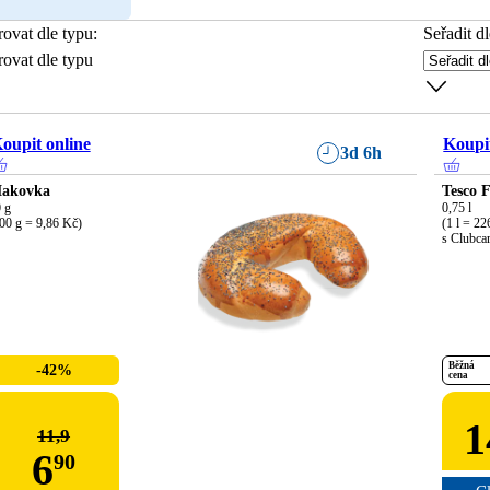
trovat dle typu
:
Seřadit dl
trovat dle typu
oupit online
Koupit
3d 6h
akovka
Tesco F
 g

0,75 l

00 g = 9,86 Kč)
(1 l = 22
s Clubcar
Běžná
-42%
cena
1
11,9
6
90