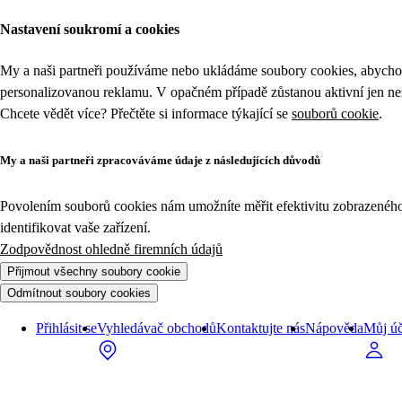
Nastavení soukromí a cookies
My a naši partneři používáme nebo ukládáme soubory cookies, abychom
personalizovanou reklamu. V opačném případě zůstanou aktivní jen n
Chcete vědět více? Přečtěte si informace týkající se
souborů cookie
.
My a naši partneři zpracováváme údaje z následujících důvodů
Povolením souborů cookies nám umožníte měřit efektivitu zobrazeného o
identifikovat vaše zařízení.
Zodpovědnost ohledně firemních údajů
Přijmout všechny soubory cookie
Odmítnout soubory cookies
Přihlásit se
Vyhledávač obchodů
Kontaktujte nás
Nápověda
Můj úč