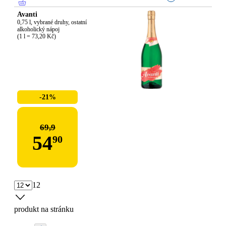
Avanti
0,75 l, vybrané druhy, ostatní 
alkoholický nápoj

(1 l = 73,20 Kč)
-21%
69,9
54
90
12
produkt na stránku