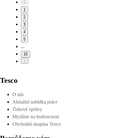
1
2
3
4
5
...
15
Tesco
O nás
Aktuální nabídka práce
Tiskové zprávy
Myslíme na budoucnost
Obchodní skupina Tesco