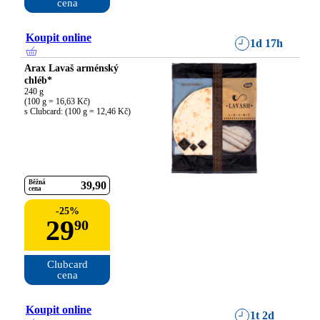
cena
Koupit online
1d 17h
Arax Lavaš arménský
chléb*
240 g

(100 g = 16,63 Kč)

s Clubcard: (100 g = 12,46 Kč)
Běžná
39
90
cena
-
25
%
29
90
Clubcard

cena
Koupit online
1t 2d