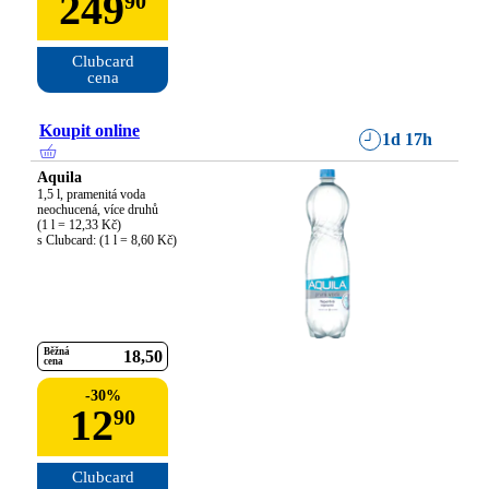
249
90
Clubcard

cena
Koupit online
1d 17h
Aquila
1,5 l, pramenitá voda 
neochucená, více druhů

(1 l = 12,33 Kč)

s Clubcard: (1 l = 8,60 Kč)
Běžná
18
50
cena
-
30
%
12
90
Clubcard
