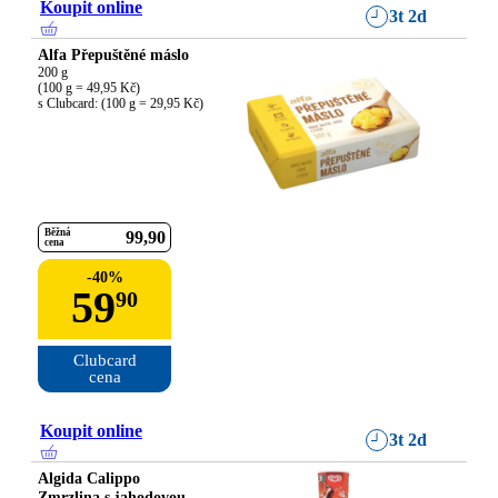
Koupit online
3t 2d
Alfa Přepuštěné máslo
200 g

(100 g = 49,95 Kč)

s Clubcard: (100 g = 29,95 Kč)
Běžná
99
90
cena
-
40
%
59
90
Clubcard

cena
Koupit online
3t 2d
Algida Calippo
Zmrzlina s jahodovou