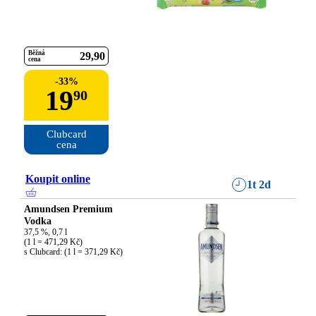
Běžná
29
90
cena
-
33
%
19
90
Clubcard

cena
Koupit online
1t 2d
Amundsen Premium
Vodka
37,5 %, 0,7 l

(1 l = 471,29 Kč)

s Clubcard: (1 l = 371,29 Kč)