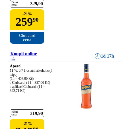
Běžná
329
90
cena
-
21
%
259
90
Clubcard

cena
Koupit online
1d 17h
Aperol
11 %, 0,7 l, ostatní alkoholický 
nápoj

(1 l = 457,00 Kč)

s Clubcard: (1 l = 357,00 Kč)

s aplikací Clubcard: (1 l = 
342,71 Kč)
Běžná
319
90
cena
-
21
%