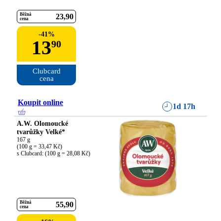
Běžná
23
90
cena
-
41
%
13
90
Clubcard

cena
Koupit online
1d 17h
A.W. Olomoucké
tvarůžky Velké*
167 g

(100 g = 33,47 Kč)

s Clubcard: (100 g = 28,08 Kč)
Běžná
55
90
cena