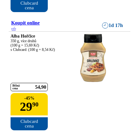
Clubcard

cena
Koupit online
1d 17h
Alba Hořčice
350 g, více druhů

(100 g = 15,69 Kč)

s Clubcard: (100 g = 8,54 Kč)
Běžná
54
90
cena
-
45
%
29
90
Clubcard

cena