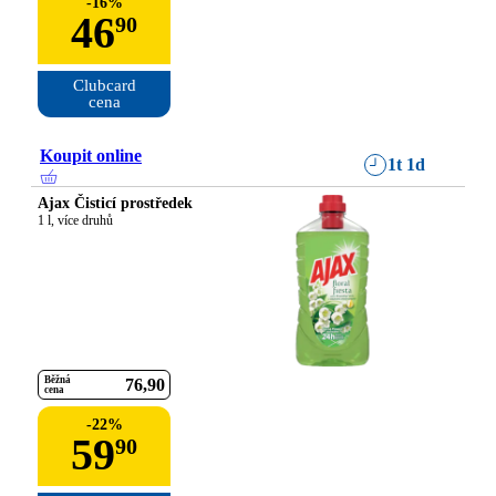
-
16
%
46
90
Clubcard

cena
Koupit online
1t 1d
Ajax Čisticí prostředek
1 l, více druhů
Běžná
76
90
cena
-
22
%
59
90