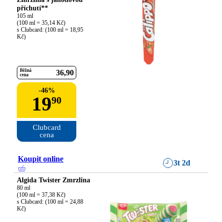
příchutí**
105 ml

(100 ml = 35,14 Kč)

s Clubcard: (100 ml = 18,95 
Kč)
Běžná
36
90
cena
-
46
%
19
90
Clubcard

cena
Koupit online
3t 2d
Algida Twister Zmrzlina
80 ml

(100 ml = 37,38 Kč)

s Clubcard: (100 ml = 24,88 
Kč)