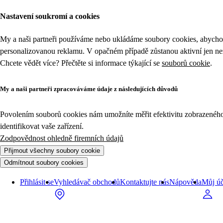
Nastavení soukromí a cookies
My a naši partneři používáme nebo ukládáme soubory cookies, abychom
personalizovanou reklamu. V opačném případě zůstanou aktivní jen n
Chcete vědět více? Přečtěte si informace týkající se
souborů cookie
.
My a naši partneři zpracováváme údaje z následujících důvodů
Povolením souborů cookies nám umožníte měřit efektivitu zobrazeného o
identifikovat vaše zařízení.
Zodpovědnost ohledně firemních údajů
Přijmout všechny soubory cookie
Odmítnout soubory cookies
Přihlásit se
Vyhledávač obchodů
Kontaktujte nás
Nápověda
Můj úč