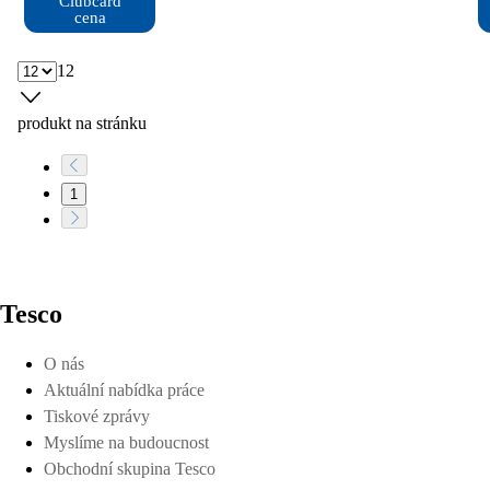
Clubcard

cena
12
produkt na stránku
1
Tesco
O nás
Aktuální nabídka práce
Tiskové zprávy
Myslíme na budoucnost
Obchodní skupina Tesco