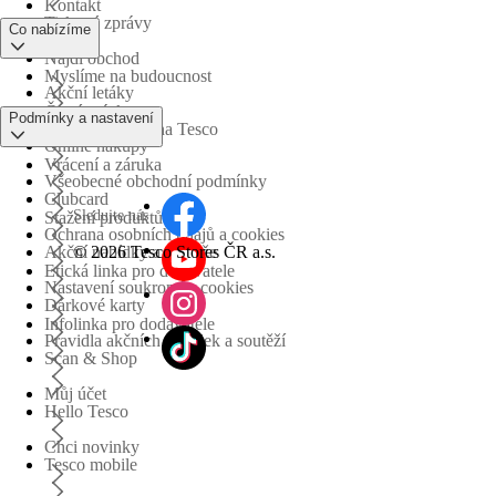
Kontakt
Tiskové zprávy
Co nabízíme
Najdi obchod
Myslíme na budoucnost
Akční letáky
Časté otázky
Podmínky a nastavení
Obchodní skupina Tesco
Online nákupy
Vrácení a záruka
Všeobecné obchodní podmínky
Clubcard
Sledujte nás
Stažení produktů
Ochrana osobních údajů a cookies
©
2026 Tesco Stores ČR a.s.
Akční nabídky a soutěže
Etická linka pro dodavatele
Nastavení soukromí a cookies
Dárkové karty
Infolinka pro dodavatele
Pravidla akčních nabídek a soutěží
Scan & Shop
Můj účet
Hello Tesco
Chci novinky
Tesco mobile