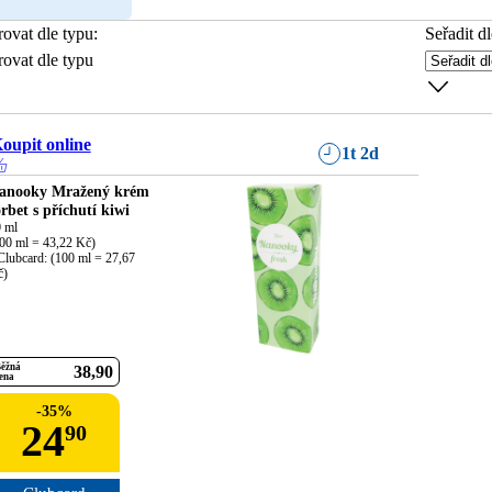
trovat dle typu
:
Seřadit dl
trovat dle typu
oupit online
1t 2d
anooky Mražený krém
orbet s příchutí kiwi
 ml

00 ml = 43,22 Kč)

Clubcard: (100 ml = 27,67 
č)
ěžná
38
90
ena
-
35
%
24
90