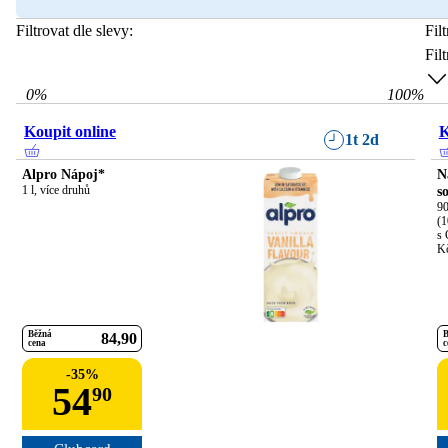
Filtrovat dle slevy:
Fil
Fil
0
%
100
%
Koupit online
K
1t 2d
Alpro Nápoj*
N
1 l, více druhů
s
90
(1
s 
K
Běžná
B
84
90
cena
c
-
35
%
54
90