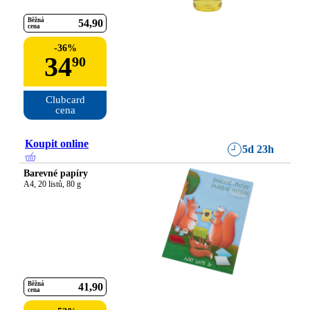
Běžná
54
90
cena
-
36
%
34
90
Clubcard

cena
Koupit online
5d 23h
Barevné papíry
A4, 20 listů, 80 g
Běžná
41
90
cena