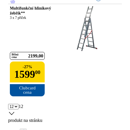
Multifunkční hliníkový
žebřík**
3 x 7 příček
Běžná
2199
00
cena
-
27
%
1599
00
Clubcard

cena
12
produkt na stránku