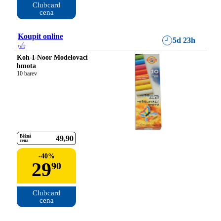
Clubcard

cena
Koupit online
5d 23h
Koh-I-Noor Modelovací
hmota
10 barev
Běžná
49
90
cena
-
40
%
29
90
Clubcard

cena