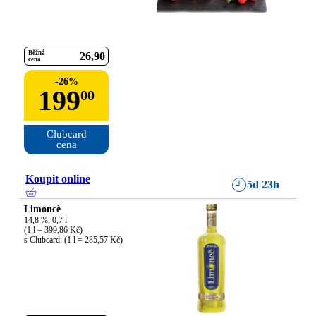
Běžná
26
90
cena
-
26
%
199
00
Clubcard

cena
Koupit online
5d 23h
Limoncè
14,8 %, 0,7 l

(1 l = 399,86 Kč)

s Clubcard: (1 l = 285,57 Kč)