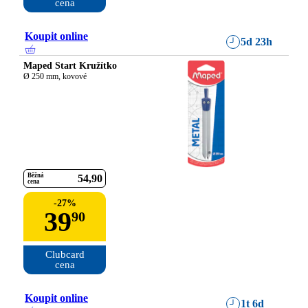
cena
Koupit online
5d 23h
Maped Start Kružítko
Ø 250 mm, kovové
Běžná
54
90
cena
-
27
%
39
90
Clubcard

cena
Koupit online
1t 6d