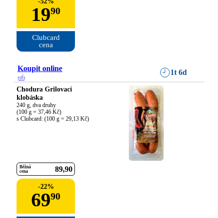
-
52
%
19
90
Clubcard

cena
Koupit online
1t 6d
Chodura Grilovací
klobáska
240 g, dva druhy

(100 g = 37,46 Kč)

s Clubcard: (100 g = 29,13 Kč)
Běžná
89
90
cena
-
22
%
69
90