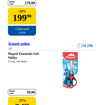
Běžná
279
90
cena
-
28
%
199
90
Clubcard

cena
Koupit online
5d 23h
Maped Essentials Soft
Nůžky
13 cm, více barev
Běžná
39
90
cena
-
37
%