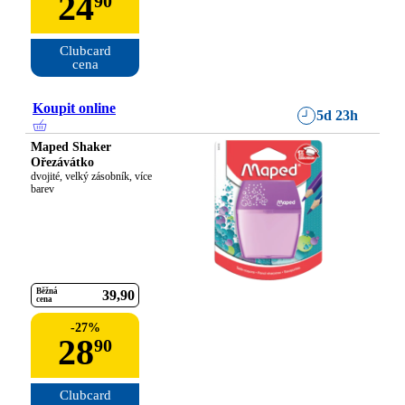
24
90
Clubcard

cena
Koupit online
5d 23h
Maped Shaker
Ořezávátko
dvojité, velký zásobník, více 
barev
Běžná
39
90
cena
-
27
%
28
90
Clubcard
