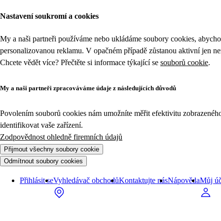
Nastavení soukromí a cookies
My a naši partneři používáme nebo ukládáme soubory cookies, abychom
personalizovanou reklamu. V opačném případě zůstanou aktivní jen n
Chcete vědět více? Přečtěte si informace týkající se
souborů cookie
.
My a naši partneři zpracováváme údaje z následujících důvodů
Povolením souborů cookies nám umožníte měřit efektivitu zobrazeného o
identifikovat vaše zařízení.
Zodpovědnost ohledně firemních údajů
Přijmout všechny soubory cookie
Odmítnout soubory cookies
Přihlásit se
Vyhledávač obchodů
Kontaktujte nás
Nápověda
Můj úč