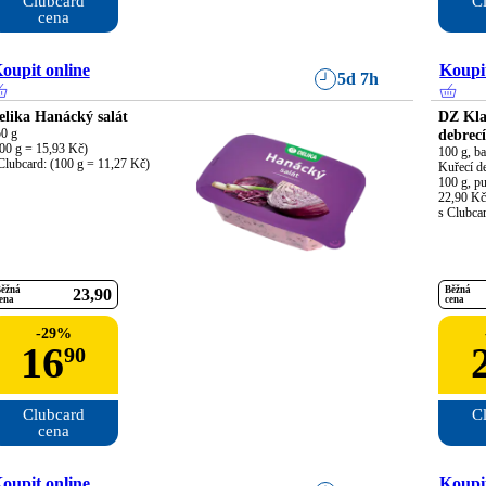
Clubcard

Cl
cena
oupit online
Koupit
5d 7h
elika Hanácký salát
DZ Kla
0 g

debrec
00 g = 15,93 Kč)

100 g, ba
Clubcard: (100 g = 11,27 Kč)
Kuřecí de
100 g, pu
22,90 Kč

s Clubca
ěžná
Běžná
23
90
ena
cena
-
29
%
16
90
Clubcard

Cl
cena
oupit online
Koupit