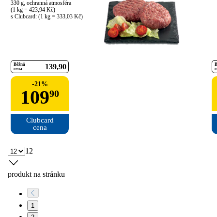
330 g, ochranná atmosféra

(1 kg = 423,94 Kč)

s Clubcard: (1 kg = 333,03 Kč)
Běžná
B
139
90
cena
c
-
21
%
109
90
Clubcard

cena
12
produkt na stránku
1