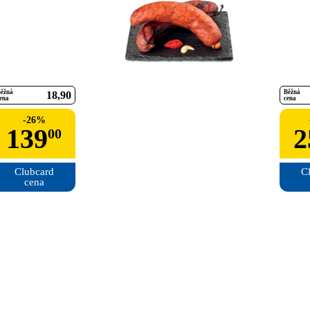
ěžná
Běžná
18
90
ena
cena
-
26
%
139
2
00
Clubcard

Cl
cena