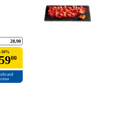
28
90
-
10
%
59
00
ubcard

cena