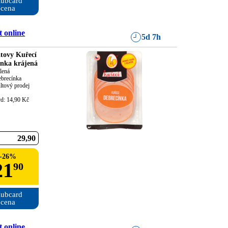
ubcard

cena
 online
5d 7h
tovy Kuřecí
ínka krájená
lená

brecínka

ltový prodej

rd: 14,90 Kč
29
90
-
26
%
21
90
ubcard

cena
 online