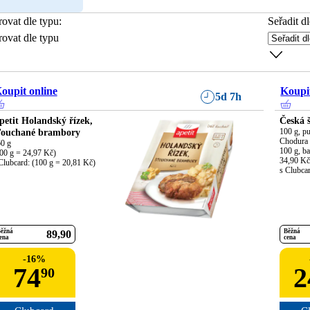
trovat dle typu
:
Seřadit dl
trovat dle typu
oupit online
Koupit
5d 7h
petit Holandský řízek,
Česká 
ťouchané brambory
100 g, pu
Chodura 
0 g

100 g, ba
00 g = 24,97 Kč)

34,90 Kč

Clubcard: (100 g = 20,81 Kč)
s Clubca
ěžná
Běžná
89
90
ena
cena
-
16
%
74
2
90