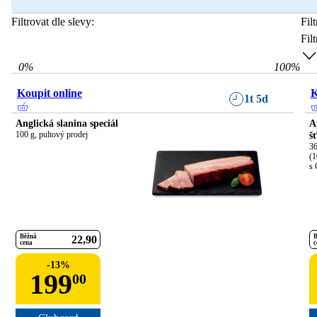
Filtrovat dle slevy:
Fil
Fil
0
%
100
%
Koupit online
K
1t 5d
Anglická slanina speciál
A
100 g, pultový prodej
š
36
(1
s 
Běžná
B
22
90
cena
c
-
13
%
199
00