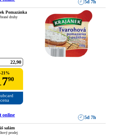
5d 7h
nek Pomazánka
ybrané druhy
22
90
-
21
%
17
90
ubcard

cena
 online
5d 7h
áš salám
ltový prodej