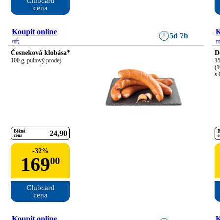
Clubcard

cena
Koupit online
K
5d 7h
Česneková klobása*
D
100 g, pultový prodej
15
(1
s 
Běžná
B
24
90
cena
c
-
32
%
169
00
Clubcard

cena
Koupit online
K