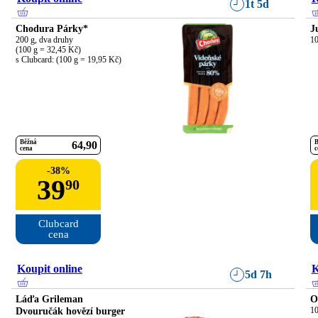
1t 5d
Chodura Párky*
J
200 g, dva druhy

10
(100 g = 32,45 Kč)

s Clubcard: (100 g = 19,95 Kč)
Běžná
B
64
90
cena
c
-
38
%
39
90
Clubcard

cena
Koupit online
K
5d 7h
Láďa Grileman
O
Dvouručák hovězí burger
10