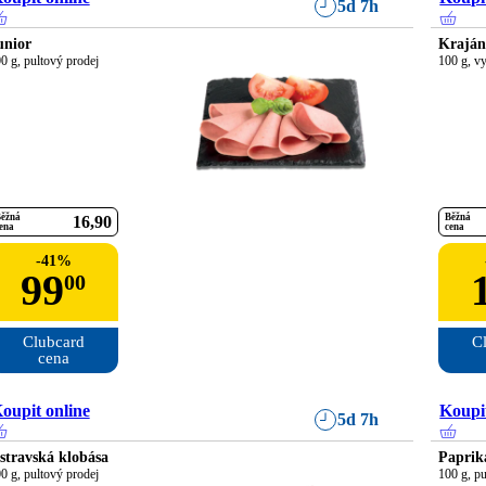
5d 7h
unior
Krajá
0 g, pultový prodej
100 g, v
ěžná
Běžná
16
90
ena
cena
-
41
%
99
00
Clubcard

Cl
cena
oupit online
Koupit
5d 7h
stravská klobása
Paprik
0 g, pultový prodej
100 g, pu