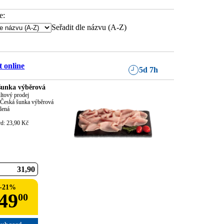
e:
Seřadit dle názvu (A-Z)
 online
5d 7h
šunka výběrová
ltový prodej

Česká šunka výběrová

lená

rd: 23,90 Kč
31
90
-
21
%
49
00