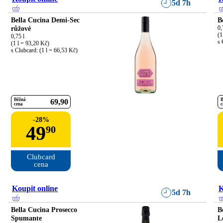
5d 7h
Bella Cucina Demi-Sec
B
růžové
0,
(1
0,75 l

s 
(1 l = 93,20 Kč)

s Clubcard: (1 l = 66,53 Kč)
Běžná
B
69
90
cena
c
-
28
%
49
90
Clubcard

cena
Koupit online
K
5d 7h
Bella Cucina Prosecco
B
Spumante
L