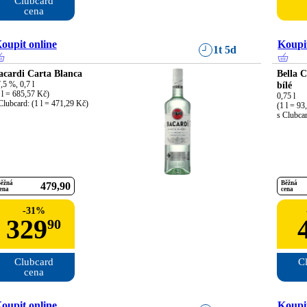
Clubcard

cena
oupit online
Koupit
1t 5d
acardi Carta Blanca
Bella 
,5 %, 0,7 l

bílé
 l = 685,57 Kč)

0,75 l

Clubcard: (1 l = 471,29 Kč)
(1 l = 93
s Clubcar
ěžná
Běžná
479
90
ena
cena
-
31
%
329
90
Clubcard

Cl
cena
oupit online
Koupit