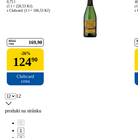
0,75 l

40
(1 l = 226,53 Kč)

(1
s Clubcard: (1 l = 166,53 Kč)
s 
Běžná
B
169
90
cena
c
-
26
%
124
90
Clubcard

cena
12
produkt na stránku
1