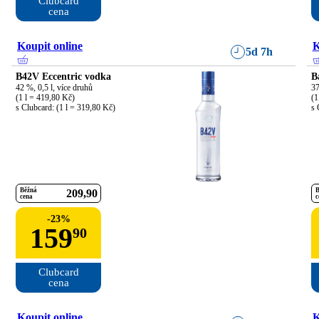
Clubcard

cena
Koupit online
K
5d 7h
B42V Eccentric vodka
B
42 %, 0,5 l, více druhů

37
(1 l = 419,80 Kč)

(1
s Clubcard: (1 l = 319,80 Kč)
s 
Běžná
B
209
90
cena
c
-
23
%
159
90
Clubcard

cena
Koupit online
K