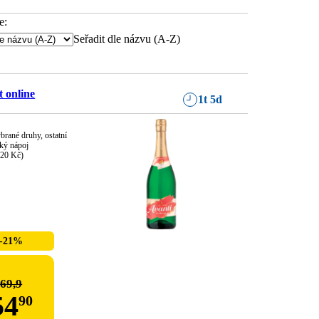
e:
Seřadit dle názvu (A-Z)
 online
1t 5d
ybrané druhy, ostatní 
ký nápoj

,20 Kč)
-21%
69,9
54
90