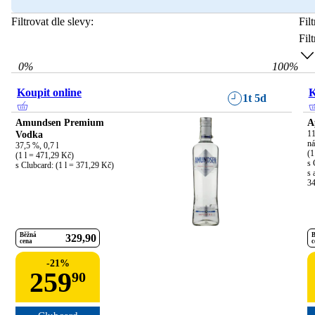
Filtrovat dle slevy:
Fil
Fil
0
%
100
%
Koupit online
K
1t 5d
Amundsen Premium
A
Vodka
11
ná
37,5 %, 0,7 l

(1
(1 l = 471,29 Kč)

s 
s Clubcard: (1 l = 371,29 Kč)
s 
34
Běžná
B
329
90
cena
c
-
21
%
259
90