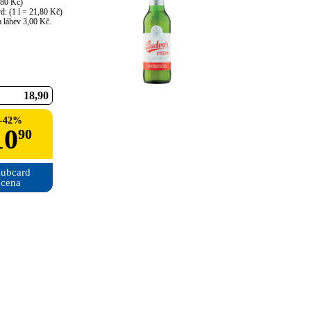
,80 Kč)

d: (1 l = 21,80 Kč)

 láhev 3,00 Kč.
18
90
-
42
%
10
90
ubcard

cena