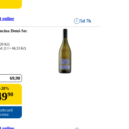
 online
5d 7h
Cucina Demi-Sec
,20 Kč)

d: (1 l = 66,53 Kč)
69
90
-
28
%
49
90
ubcard

cena
 online