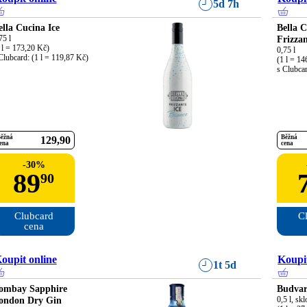
5d 7h
ella Cucina Ice
Bella 
75 l

Frizza
 l = 173,20 Kč)

0,75 l

Clubcard: (1 l = 119,87 Kč)
(1 l = 14
s Clubcar
ěžná
Běžná
129
90
ena
cena
-
30
%
89
90
Clubcard

Cl
cena
oupit online
Koupit
1t 5d
ombay Sapphire
Budvar
ondon Dry Gin
0,5 l, skl