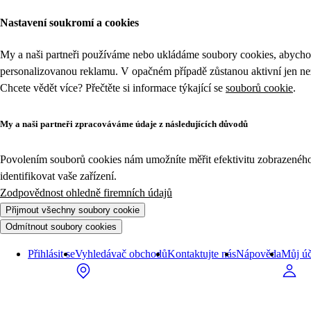
Nastavení soukromí a cookies
My a naši partneři používáme nebo ukládáme soubory cookies, abychom
personalizovanou reklamu. V opačném případě zůstanou aktivní jen n
Chcete vědět více? Přečtěte si informace týkající se
souborů cookie
.
My a naši partneři zpracováváme údaje z následujících důvodů
Povolením souborů cookies nám umožníte měřit efektivitu zobrazeného o
identifikovat vaše zařízení.
Zodpovědnost ohledně firemních údajů
Přijmout všechny soubory cookie
Odmítnout soubory cookies
Přihlásit se
Vyhledávač obchodů
Kontaktujte nás
Nápověda
Můj úč