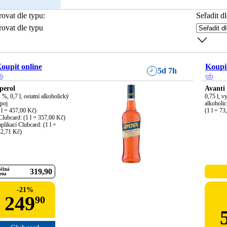
trovat dle typu
:
Seřadit dl
trovat dle typu
oupit online
Koupit
5d 7h
perol
Avanti
 %, 0,7 l, ostatní alkoholický 
0,75 l, v
poj

alkoholic
 l = 457,00 Kč)

(1 l = 73
Clubcard: (1 l = 357,00 Kč)

aplikací Clubcard: (1 l = 
2,71 Kč)
ěžná
319
90
ena
-
21
%
249
90