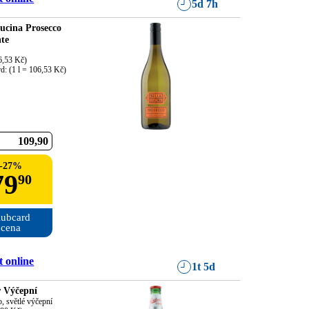
5d 7h
Cucina Prosecco
nte
6,53 Kč)

d: (1 l = 106,53 Kč)
109
90
-
27
%
79
90
ubcard

cena
 online
1t 5d
 Výčepní
o, světlé výčepní
