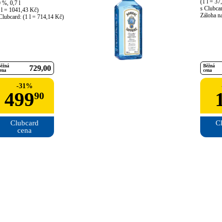
(1 l = 37
 %, 0,7 l

s Clubcar
 l = 1041,43 Kč)

Záloha na
Clubcard: (1 l = 714,14 Kč)
ěžná
Běžná
729
00
ena
cena
-
31
%
499
90
Clubcard

Cl
cena