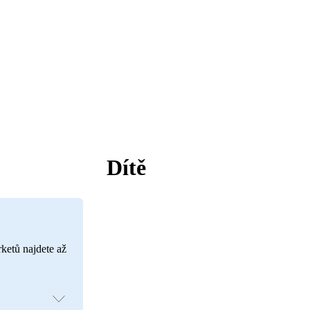
Dítě
rketů najdete až