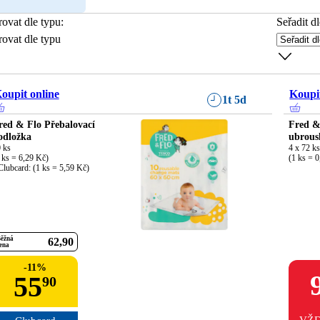
trovat dle typu
:
Seřadit dl
trovat dle typu
oupit online
Koupit
1t 5d
red & Flo Přebalovací
Fred &
odložka
ubrous
 ks

4 x 72 ks
 ks = 6,29 Kč)

(1 ks = 
Clubcard: (1 ks = 5,59 Kč)
ěžná
62
90
ena
-
11
%
55
90