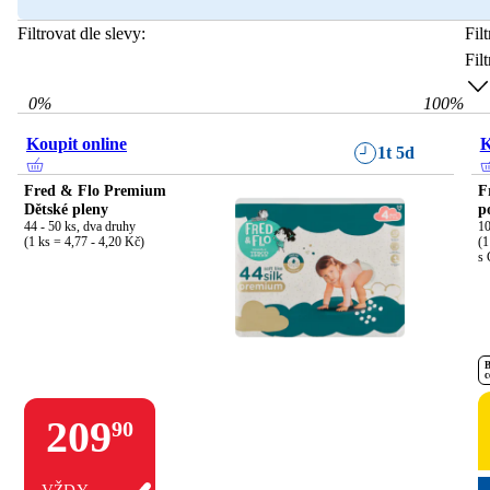
Filtrovat dle slevy:
Fil
Fil
0
%
100
%
Koupit online
K
1t 5d
Fred & Flo Premium
F
Dětské pleny
p
44 - 50 ks, dva druhy

10
(1 ks = 4,77 - 4,20 Kč)
(1
s 
B
c
209
90