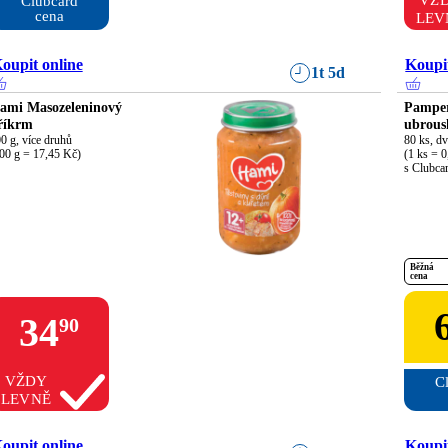
VŽ
Clubcard

cena
LEV
oupit online
Koupit
1t 5d
ami Masozeleninový
Pamper
říkrm
ubrous
0 g, více druhů

80 ks, dv
00 g = 17,45 Kč)
(1 ks = 0
s Clubcar
Běžná
cena
34
90
VŽDY
Cl
LEVNĚ
oupit online
Koupit