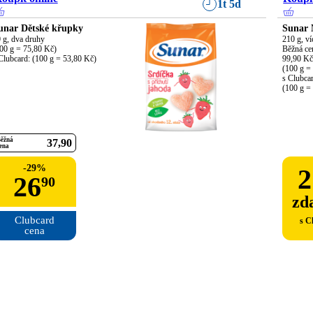
1t 5d
unar Dětské křupky
Sunar 
 g, dva druhy

210 g, ví
00 g = 75,80 Kč)

Běžná cen
Clubcard: (100 g = 53,80 Kč)
99,90 Kč/
(100 g = 
s Clubcar
(100 g =
ěžná
37
90
ena
-
29
%
2
26
90
zd
Clubcard

s C
cena