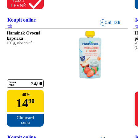
VŽDY
LEVNĚ
Koupit online
K
5d 13h
Hamánek Ovocná
H
kapsička
p
100 g, více druhů
20
(1
Běžná
24
90
cena
-
40
%
14
90
Clubcard

cena
Koupit online
K