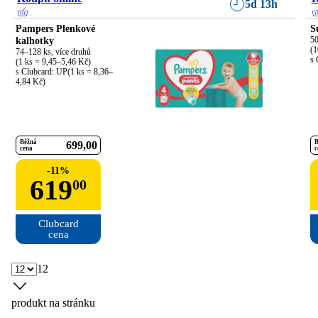
5d 13h
Pampers Plenkové
S
kalhotky
50
(1
74–128 ks, více druhů

s 
(1 ks = 9,45–5,46 Kč)

s Clubcard: UP(1 ks = 8,36–
4,84 Kč)
Běžná
B
699
00
cena
c
-
11
%
619
00
Clubcard

cena
12
produkt na stránku