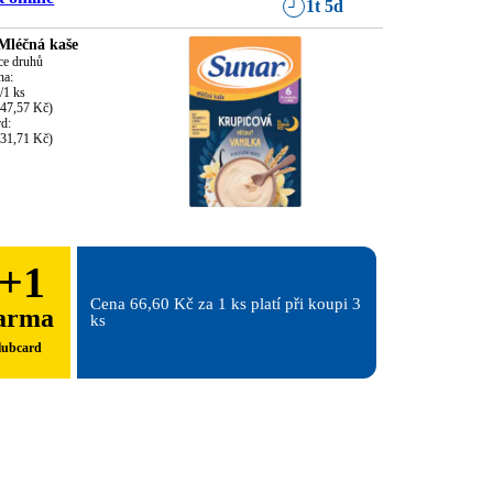
1t 5d
Mléčná kaše
ce druhů

a:

1 ks

47,57 Kč)

d:

 31,71 Kč)
+
1
Cena 66,60 Kč za 1 ks platí při koupi 3 
arma
ks
lubcard