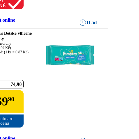
DY
NĚ
 online
1t 5d
s Dětské vlhčené
ky
a druhy

,94 Kč)

d: (1 ks = 0,87 Kč)
74
90
69
90
ubcard

cena
 online