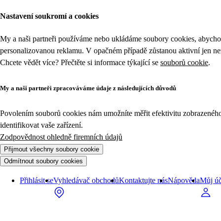
Nastavení soukromí a cookies
My a naši partneři používáme nebo ukládáme soubory cookies, abychom
personalizovanou reklamu. V opačném případě zůstanou aktivní jen n
Chcete vědět více? Přečtěte si informace týkající se
souborů cookie
.
My a naši partneři zpracováváme údaje z následujících důvodů
Povolením souborů cookies nám umožníte měřit efektivitu zobrazeného o
identifikovat vaše zařízení.
Zodpovědnost ohledně firemních údajů
Přijmout všechny soubory cookie
Odmítnout soubory cookies
Přihlásit se
Vyhledávač obchodů
Kontaktujte nás
Nápověda
Můj úč