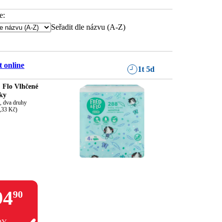
e:
Seřadit dle názvu (A-Z)
 online
1t 5d
 Flo Vlhčené
ky
, dva druhy

0,33 Kč)
94
90