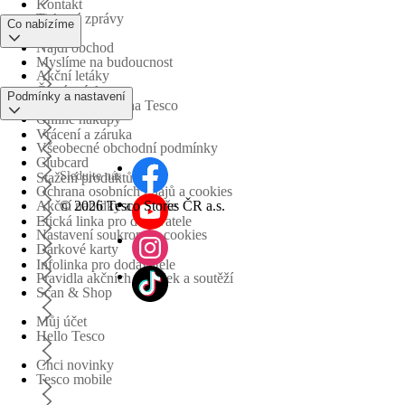
Kontakt
Tiskové zprávy
Co nabízíme
Najdi obchod
Myslíme na budoucnost
Akční letáky
Časté otázky
Podmínky a nastavení
Obchodní skupina Tesco
Online nákupy
Vrácení a záruka
Všeobecné obchodní podmínky
Clubcard
Sledujte nás
Stažení produktů
Ochrana osobních údajů a cookies
©
2026 Tesco Stores ČR a.s.
Akční nabídky a soutěže
Etická linka pro dodavatele
Nastavení soukromí a cookies
Dárkové karty
Infolinka pro dodavatele
Pravidla akčních nabídek a soutěží
Scan & Shop
Můj účet
Hello Tesco
Chci novinky
Tesco mobile