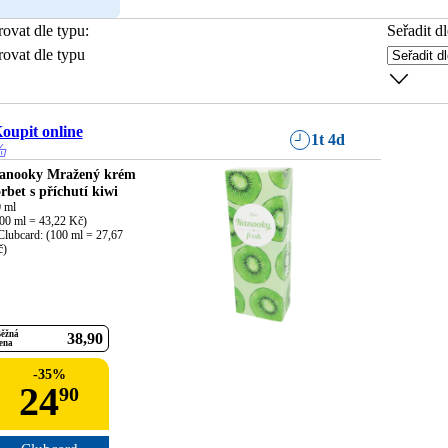
trovat dle typu
:
Seřadit dl
trovat dle typu
oupit online
1t 4d
anooky Mražený krém
orbet s příchutí kiwi
 ml

00 ml = 43,22 Kč)

Clubcard: (100 ml = 27,67 
č)
ěžná
38
90
ena
-
35
%
24
90