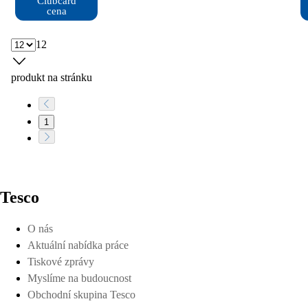
Clubcard

cena
12
produkt na stránku
1
Tesco
O nás
Aktuální nabídka práce
Tiskové zprávy
Myslíme na budoucnost
Obchodní skupina Tesco