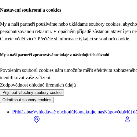
Nastavení soukromí a cookies
My a naši partneři používáme nebo ukládáme soubory cookies, abychom
personalizovanou reklamu. V opačném případě zůstanou aktivní jen n
Chcete vědět více? Přečtěte si informace týkající se
souborů cookie
.
My a naši partneři zpracováváme údaje z následujících důvodů
Povolením souborů cookies nám umožníte měřit efektivitu zobrazeného o
identifikovat vaše zařízení.
Zodpovědnost ohledně firemních údajů
Přijmout všechny soubory cookie
Odmítnout soubory cookies
Přihlásit se
Vyhledávač obchodů
Kontaktujte nás
Nápověda
Můj úč