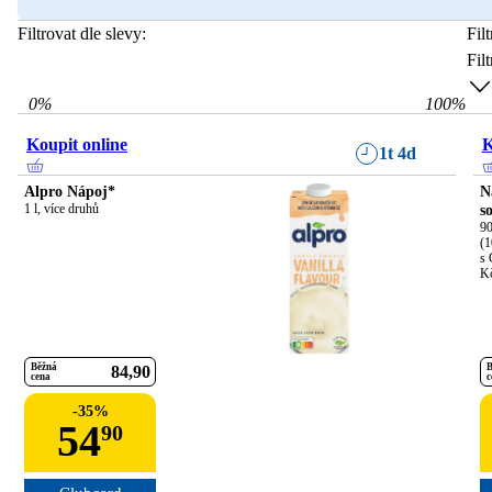
Filtrovat dle slevy:
Fil
Fil
0
%
100
%
Koupit online
K
1t 4d
Alpro Nápoj*
N
1 l, více druhů
s
90
(1
s 
K
Běžná
B
84
90
cena
c
-
35
%
54
90