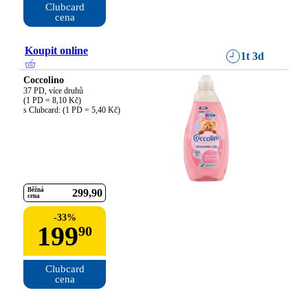
Clubcard

cena
Koupit online
1t 3d
Coccolino
37 PD, více druhů

(1 PD = 8,10 Kč)

s Clubcard: (1 PD = 5,40 Kč)
Běžná
299
90
cena
-
33
%
199
90
Clubcard

cena