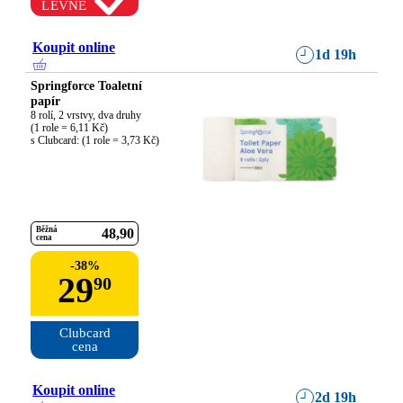
LEVNĚ
Koupit online
1d 19h
Springforce Toaletní
papír
8 rolí, 2 vrstvy, dva druhy

(1 role = 6,11 Kč)

s Clubcard: (1 role = 3,73 Kč)
Běžná
48
90
cena
-
38
%
29
90
Clubcard

cena
Koupit online
2d 19h