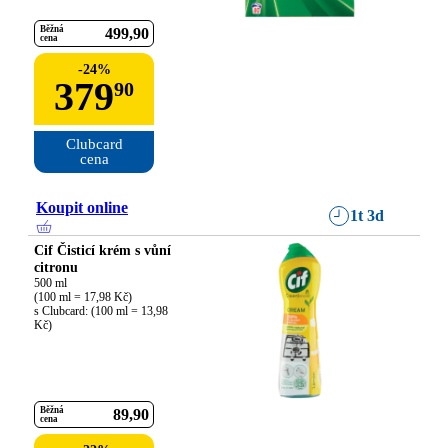
Běžná
499
90
cena
-
24
%
379
90
Clubcard

cena
Koupit online
1t 3d
Cif Čisticí krém s vůní
citronu
500 ml

(100 ml = 17,98 Kč)

s Clubcard: (100 ml = 13,98 
Kč)
Běžná
89
90
cena