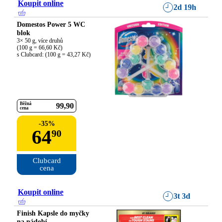
Koupit online
2d 19h
Domestos Power 5 WC
blok
3× 50 g, více druhů

(100 g = 66,60 Kč)

s Clubcard: (100 g = 43,27 Kč)
Běžná
99
90
cena
-
35
%
64
90
Clubcard

cena
Koupit online
3t 3d
Finish Kapsle do myčky
na nádobí