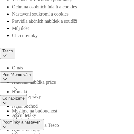
Ochrana osobních údajů a cookies
Nastavení soukromí a cookies
Pravidla akčních nabídek a soutěží
Můj účet
Chci novinky
Tesco
O nás
Pomůžeme vám
Aktuální nabídka práce
Kontakt
Tiskové zprávy
Co nabízíme
Najdi obchod
Myslíme na budoucnost
Akční letáky
Časté otázky
Podmínky a nastavení
Obchodní skupina Tesco
Online nákupy