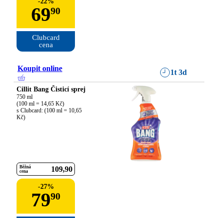
-
22
%
69
90
Clubcard

cena
Koupit online
1t 3d
Cillit Bang Čisticí sprej
750 ml

(100 ml = 14,65 Kč)

s Clubcard: (100 ml = 10,65 
Kč)
Běžná
109
90
cena
-
27
%
79
90