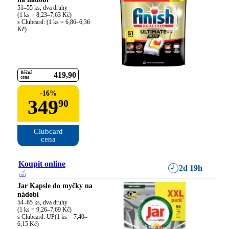
51–55 ks, dva druhy

(1 ks = 8,23–7,63 Kč)

s Clubcard: (1 ks = 6,86–6,36 
Kč)
Běžná
419
90
cena
-
16
%
349
90
Clubcard

cena
Koupit online
2d 19h
Jar Kapsle do myčky na
nádobí
54–65 ks, dva druhy

(1 ks = 9,26–7,69 Kč)

s Clubcard: UP(1 ks = 7,40–
6,15 Kč)