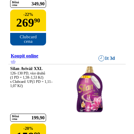
Běžná
349
90
cena
-
22
%
269
90
Clubcard

cena
Koupit online
1t 3d
Silan Aviváž XXL
126–130 PD, více druhů

(1 PD = 1,59–1,53 Kč)

s Clubcard: UP(1 PD = 1,11–
1,07 Kč)
Běžná
199
90
cena
-
20
%