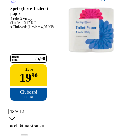
Springforce Toaletní
papír
4 role, 2 vrstvy

(1 role = 6,47 Kč)

s Clubcard: (1 role = 4,97 Kč)
Běžná
25
90
cena
-
23
%
19
90
Clubcard

cena
12
produkt na stránku