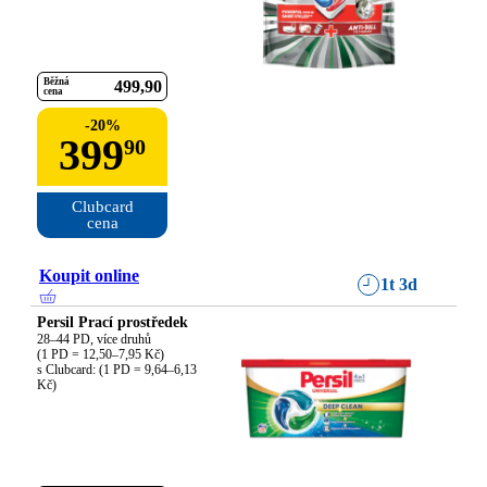
Běžná
499
90
cena
-
20
%
399
90
Clubcard

cena
Koupit online
1t 3d
Persil Prací prostředek
28–44 PD, více druhů

(1 PD = 12,50–7,95 Kč)

s Clubcard: (1 PD = 9,64–6,13 
Kč)