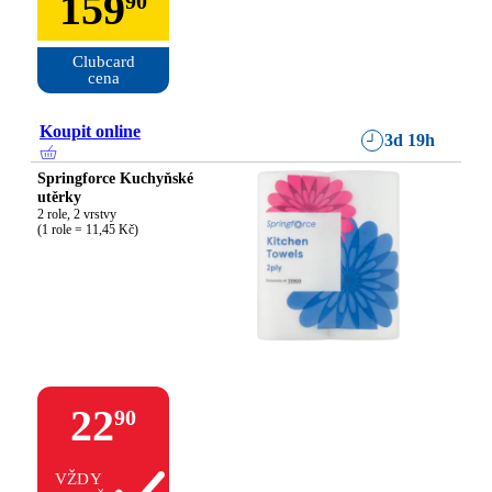
159
90
Clubcard

cena
Koupit online
3d 19h
Springforce Kuchyňské
utěrky
2 role, 2 vrstvy

(1 role = 11,45 Kč)
22
90
VŽDY