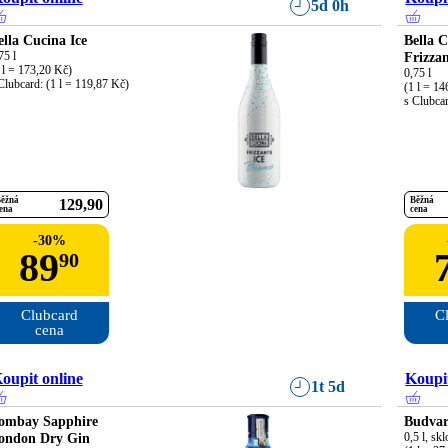
5d 0h
ella Cucina Ice
Bella 
75 l

Frizza
 l = 173,20 Kč)

0,75 l

Clubcard: (1 l = 119,87 Kč)
(1 l = 14
s Clubcar
ěžná
Běžná
129
90
ena
cena
-
30
%
89
90
Clubcard

Cl
cena
oupit online
Koupit
1t 5d
ombay Sapphire
Budvar
ondon Dry Gin
0,5 l, skl