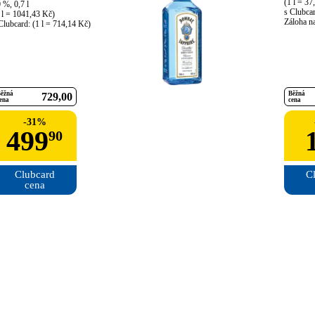
(1 l = 37
 %, 0,7 l

s Clubcar
 l = 1041,43 Kč)

Záloha na
Clubcard: (1 l = 714,14 Kč)
ěžná
Běžná
729
00
ena
cena
-
31
%
499
90
Clubcard

Cl
cena