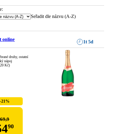
e:
Seřadit dle názvu (A-Z)
 online
1t 5d
ybrané druhy, ostatní 
ký nápoj

,20 Kč)
-21%
69,9
54
90