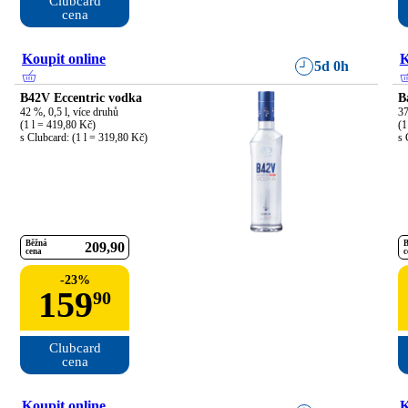
Clubcard

cena
Koupit online
K
5d 0h
B42V Eccentric vodka
B
42 %, 0,5 l, více druhů

37
(1 l = 419,80 Kč)

(1
s Clubcard: (1 l = 319,80 Kč)
s 
Běžná
B
209
90
cena
c
-
23
%
159
90
Clubcard

cena
Koupit online
K