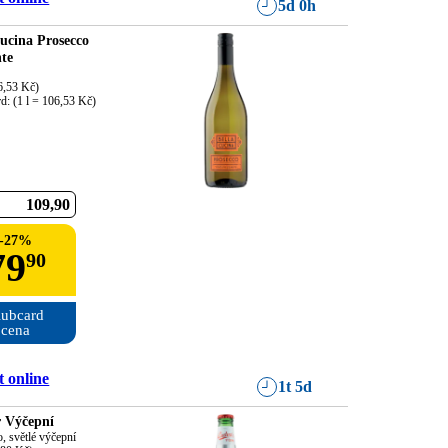
5d 0h
Cucina Prosecco
nte
6,53 Kč)

d: (1 l = 106,53 Kč)
109
90
-
27
%
79
90
ubcard

cena
 online
1t 5d
 Výčepní
o, světlé výčepní
