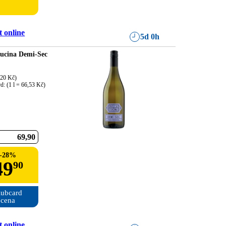
 online
5d 0h
Cucina Demi-Sec
,20 Kč)

d: (1 l = 66,53 Kč)
69
90
-
28
%
49
90
ubcard

cena
 online