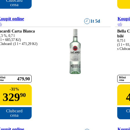
Clubcard

cena
oupit online
Koupit
1t 5d
acardi Carta Blanca
Bella 
,5 %, 0,7 l

bílé
 l = 685,57 Kč)

0,75 l

Clubcard: (1 l = 471,29 Kč)
(1 l = 93
s Clubcar
ěžná
Běžná
479
90
ena
cena
-
31
%
329
90
Clubcard

Cl
cena
oupit online
Koupit