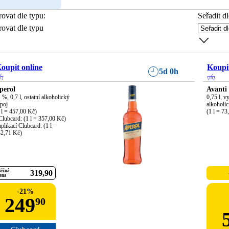
trovat dle typu
:
Seřadit dl
trovat dle typu
oupit online
Koupit
5d 0h
perol
Avanti
 %, 0,7 l, ostatní alkoholický 
0,75 l, v
poj

alkoholic
 l = 457,00 Kč)

(1 l = 73
Clubcard: (1 l = 357,00 Kč)

aplikací Clubcard: (1 l = 
2,71 Kč)
ěžná
319
90
ena
-
21
%
249
90