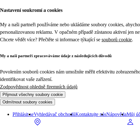
Nastavení soukromí a cookies
My a naši partneři používáme nebo ukládáme soubory cookies, abychom
personalizovanou reklamu. V opačném případě zůstanou aktivní jen n
Chcete vědět více? Přečtěte si informace týkající se
souborů cookie
.
My a naši partneři zpracováváme údaje z následujících důvodů
Povolením souborů cookies nám umožníte měřit efektivitu zobrazeného o
identifikovat vaše zařízení.
Zodpovědnost ohledně firemních údajů
Přijmout všechny soubory cookie
Odmítnout soubory cookies
Přihlásit se
Vyhledávač obchodů
Kontaktujte nás
Nápověda
Můj úč