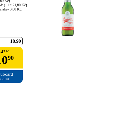
,80 Kč)

d: (1 l = 21,80 Kč)

 láhev 3,00 Kč.
18
90
-
42
%
10
90
ubcard

cena