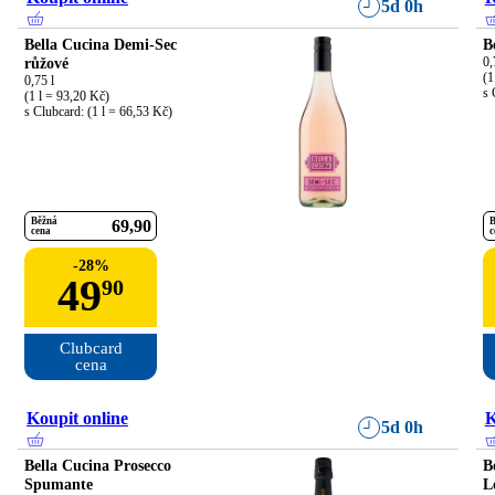
5d 0h
Bella Cucina Demi-Sec
B
růžové
0,
(1
0,75 l

s 
(1 l = 93,20 Kč)

s Clubcard: (1 l = 66,53 Kč)
Běžná
B
69
90
cena
c
-
28
%
49
90
Clubcard

cena
Koupit online
K
5d 0h
Bella Cucina Prosecco
B
Spumante
L