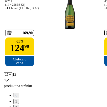
0,75 l

40
(1 l = 226,53 Kč)

(1
s Clubcard: (1 l = 166,53 Kč)
s 
Běžná
B
169
90
cena
c
-
26
%
124
90
Clubcard

cena
12
produkt na stránku
1