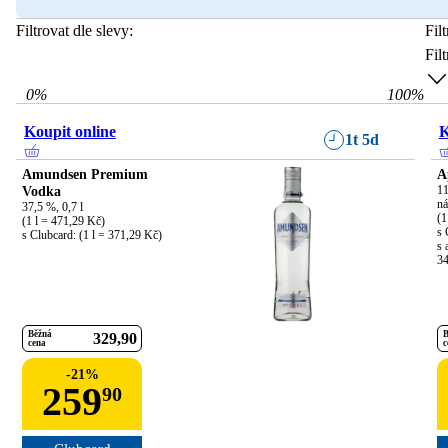
Filtrovat dle slevy:
Fil
Fil
0
%
100
%
Koupit online
K
1t 5d
Amundsen Premium
A
Vodka
11
ná
37,5 %, 0,7 l

(1
(1 l = 471,29 Kč)

s 
s Clubcard: (1 l = 371,29 Kč)
s 
34
Běžná
B
329
90
cena
c
-
21
%
259
90