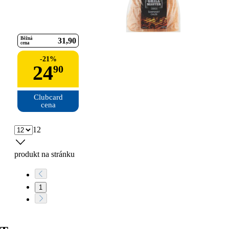
Běžná
31
90
cena
-
21
%
24
90
Clubcard

cena
12
produkt na stránku
1