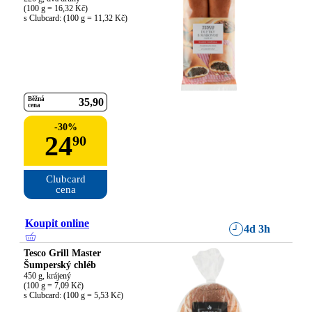
(100 g = 16,32 Kč)

s Clubcard: (100 g = 11,32 Kč)
Běžná
35
90
cena
-
30
%
24
90
Clubcard

cena
Koupit online
4d 3h
Tesco Grill Master
Šumperský chléb
450 g, krájený

(100 g = 7,09 Kč)

s Clubcard: (100 g = 5,53 Kč)