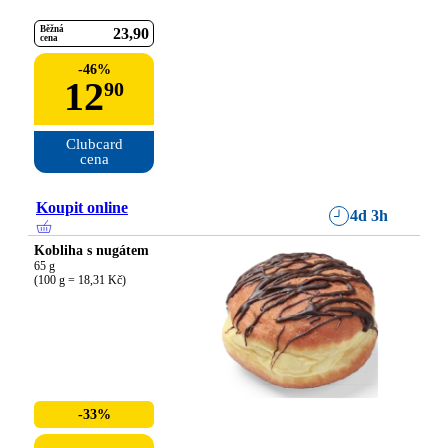
Běžná
23
90
cena
-
46
%
12
90
Clubcard

cena
Koupit online
4d 3h
Kobliha s nugátem
65 g

(100 g = 18,31 Kč)
-33%