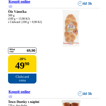
Koupit online
4d 3h
Ölz Vánočka
500 g

(100 g = 13,98 Kč)

s Clubcard: (100 g = 9,98 Kč)
Běžná
69
90
cena
-
28
%
49
90
Clubcard

cena
Koupit online
4d 3h
Tesco Duetky s náplní
220 g, dva druhy
