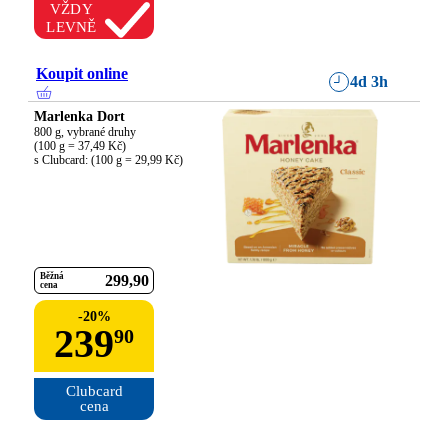
VŽDY
LEVNĚ
Koupit online
4d 3h
Marlenka Dort
800 g, vybrané druhy

(100 g = 37,49 Kč)

s Clubcard: (100 g = 29,99 Kč)
Běžná
299
90
cena
-
20
%
239
90
Clubcard

cena