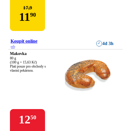
17,9
11
90
Koupit online
4d 3h
Makovka
80 g

(100 g = 15,63 Kč)

Platí pouze pro obchody s 
vlastní pekárnou.
12
50